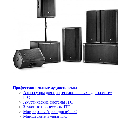
Профессиональные аудиосистемы
Аксессуары для профессиональных аудио-систем
ITC
Акустические системы ITC
Звуковые процессоры ITC
Микрофоны (проводные) ITC
Микшерные пульты ITC