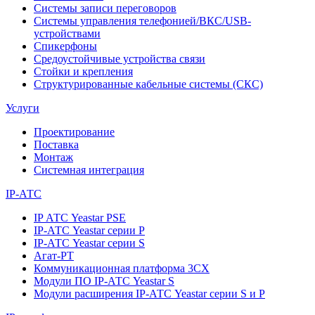
Системы записи переговоров
Системы управления телефонией/ВКС/USB-
устройствами
Спикерфоны
Средоустойчивые устройства связи
Стойки и крепления
Структурированные кабельные системы (СКС)
Услуги
Проектирование
Поставка
Монтаж
Системная интеграция
IP-АТС
IP АТС Yeastar PSE
IP-АТС Yeastar серии P
IP-АТС Yeastar серии S
Агат-РТ
Коммуникационная платформа 3CX
Модули ПО IP-АТС Yeastar S
Модули расширения IP-АТС Yeastar серии S и P