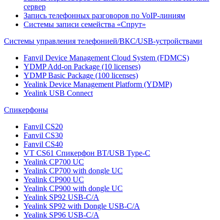
сервер
Запись телефонных разговоров по VoIP-линиям
Системы записи семейства «Спрут»
Системы управления телефонией/ВКС/USB-устройствами
Fanvil Device Management Cloud System (FDMCS)
YDMP Add-on Package (10 licenses)
YDMP Basic Package (100 licenses)
Yealink Device Management Platform (YDMP)
Yealink USB Connect
Спикерфоны
Fanvil CS20
Fanvil CS30
Fanvil CS40
VT CS61 Cпикерфон BT/USB Type-C
Yealink CP700 UC
Yealink CP700 with dongle UC
Yealink CP900 UC
Yealink CP900 with dongle UC
Yealink SP92 USB-C/A
Yealink SP92 with Dongle USB-C/A
Yealink SP96 USB-C/A