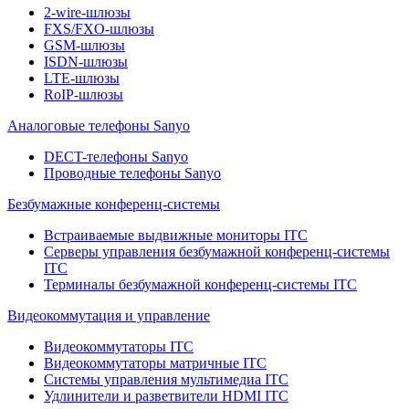
2-wire-шлюзы
FXS/FXO-шлюзы
GSM-шлюзы
ISDN-шлюзы
LTE-шлюзы
RoIP-шлюзы
Аналоговые телефоны Sanyo
DECT-телефоны Sanyo
Проводные телефоны Sanyo
Безбумажные конференц-системы
Встраиваемые выдвижные мониторы ITC
Серверы управления безбумажной конференц-системы
ITC
Терминалы безбумажной конференц-системы ITC
Видеокоммутация и управление
Видеокоммутаторы ITC
Видеокоммутаторы матричные ITC
Системы управления мультимедиа ITC
Удлинители и разветвители HDMI ITC