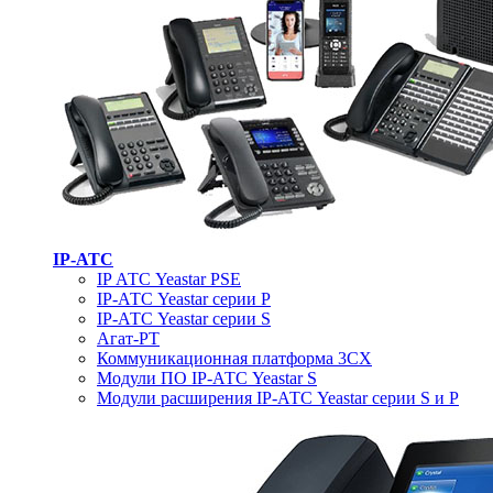
IP-АТС
IP АТС Yeastar PSE
IP-АТС Yeastar серии P
IP-АТС Yeastar серии S
Агат-РТ
Коммуникационная платформа 3CX
Модули ПО IP-АТС Yeastar S
Модули расширения IP-АТС Yeastar серии S и P