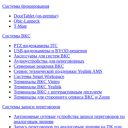
Системы бронирования
DoorTablet (on-premise)
Qbic-Lanneck
T-Mate
Системы ВКС
PTZ видеокамеры ITC
USB-видеокамеры и BYOD-решения
Аксессуары для систем ВКС
Аудиоустройства для переговорных
Серверные решения ВКС
Сервис технической поддержки Yealink AMS
Системы Smart Workspace
Терминалы ВКС Vinteo
Терминалы ВКС Yealink
Терминалы ВКС с интерактивным дисплеем
Терминалы для стороннего сервиса ВКС и Zoom
Системы записи переговоров
Автономные сетевые устройства записи переговоров по
аналоговым линиям
Запись переговоров по аналоговым линиям на ПК или