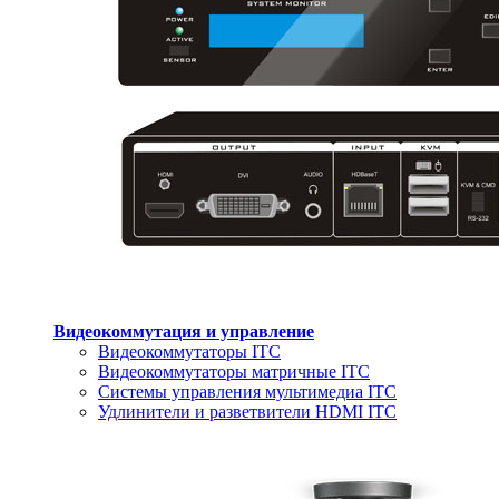
Видеокоммутация и управление
Видеокоммутаторы ITC
Видеокоммутаторы матричные ITC
Системы управления мультимедиа ITC
Удлинители и разветвители HDMI ITC