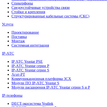
Спикерфоны
Средоустойчивые устройства связи
Стойки и крепления
Структурированные кабельные системы (СКС)
Услуги
Проектирование
Поставка
Монтаж
Системная интеграция
IP-АТС
IP АТС Yeastar PSE
IP-АТС Yeastar серии P
IP-АТС Yeastar серии S
Агат-РТ
Коммуникационная платформа 3CX
Модули ПО IP-АТС Yeastar S
Модули расширения IP-АТС Yeastar серии S и P
IP-телефоны
DECT-экосистема Yealink