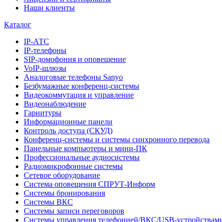
Наши клиенты
Каталог
IP-АТС
IP-телефоны
SIP-домофония и оповещение
VoIP-шлюзы
Аналоговые телефоны Sanyo
Безбумажные конференц-системы
Видеокоммутация и управление
Видеонаблюдение
Гарнитуры
Информационные панели
Контроль доступа (СКУД)
Конференц-системы и системы синхронного перевода
Панельные компьютеры и мини-ПК
Профессиональные аудиосистемы
Радиомикрофонные системы
Сетевое оборудование
Система оповещения СПРУТ-Информ
Системы бронирования
Системы ВКС
Системы записи переговоров
Системы управления телефонией/ВКС/USB-устройствам