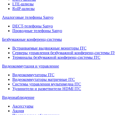
LTE-шлюзы
RoIP-шлюзы
Аналоговые телефоны Sanyo
DECT-телефоны Sanyo
Проводные телефоны Sanyo
Безбумажные конференц-системы
Встраиваемые выдвижные мониторы ITC
Серверы управления безбумажной конференц-системы I
Терминалы безбумажной конференц-системы ITC
Видеокоммутация и управление
Видеокоммутаторы ITC
Видеокоммутаторы матричные ITC
Системы управления мультимедиа ITC
Удлинители и разветвители HDMI ITC
Видеонаблюдение
Аксессуары
Акция