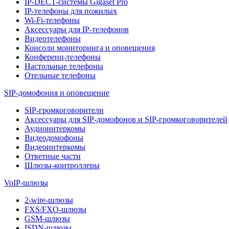
IP-DECT-системы Gigaset Pro
IP-телефоны для пожилых
Wi-Fi-телефоны
Аксессуары для IP-телефонов
Видеотелефоны
Консоли мониторинга и оповещения
Конференц-телефоны
Настольные телефоны
Отельные телефоны
SIP-домофония и оповещение
SIP-громкоговорители
Аксессуары для SIP-домофонов и SIP-громкоговорителей
Аудиоинтеркомы
Видеодомофоны
Видеоинтеркомы
Ответные части
Шлюзы-контроллеры
VoIP-шлюзы
2-wire-шлюзы
FXS/FXO-шлюзы
GSM-шлюзы
ISDN-шлюзы