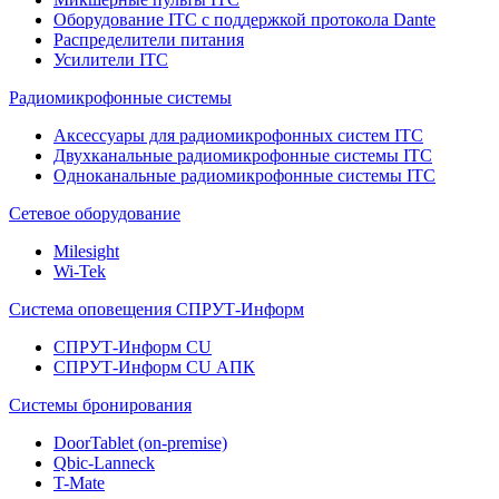
Оборудование ITC с поддержкой протокола Dante
Распределители питания
Усилители ITC
Радиомикрофонные системы
Аксессуары для радиомикрофонных систем ITC
Двухканальные радиомикрофонные системы ITC
Одноканальные радиомикрофонные системы ITC
Сетевое оборудование
Milesight
Wi-Tek
Система оповещения СПРУТ-Информ
СПРУТ-Информ CU
СПРУТ-Информ CU АПК
Системы бронирования
DoorTablet (on-premise)
Qbic-Lanneck
T-Mate