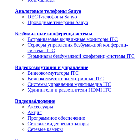
Аналоговые телефоны Sanyo
DECT-телефоны Sanyo
Проводные телефоны Sanyo
Безбумажные конференц-системы
Встраиваемые выдвижные мониторы ITC
Серверы управления безбумажной конференц-
системы ITC
Терминалы безбумажной конференц-системы ITC
Видеокоммутация и управление
Видеокоммутаторы ITC
Видеокоммутаторы матричные ITC
Системы управления мультимедиа ITC
Удлинители и разветвители HDMI ITC
Видеонаблюдение
Аксессуары
Акция
Программное обеспечение
Сетевые видеорегистраторы
Сетевые камеры