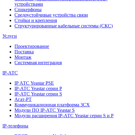
устройствами
Спикерфоны
Средоустойчивые устройства связи
Стойки и крепления
Структурированные кабельные системы (СКС)
Услуги
Проектирование
Поставка
Монтаж
Системная интеграция
IP-АТС
IP АТС Yeastar PSE
IP-АТС Yeastar серии P
IP-АТС Yeastar серии S
Агат-РТ
Коммуникационная платформа 3CX
Модули ПО IP-АТС Yeastar S
Модули расширения IP-АТС Yeastar серии S и P
IP-телефоны