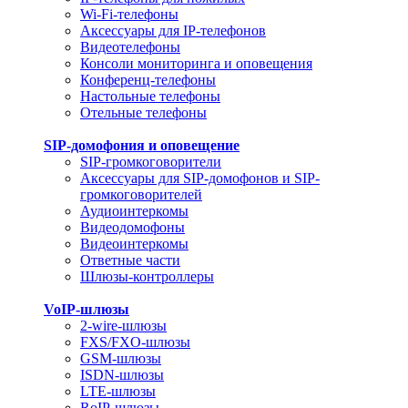
Wi-Fi-телефоны
Аксессуары для IP-телефонов
Видеотелефоны
Консоли мониторинга и оповещения
Конференц-телефоны
Настольные телефоны
Отельные телефоны
SIP-домофония и оповещение
SIP-громкоговорители
Аксессуары для SIP-домофонов и SIP-
громкоговорителей
Аудиоинтеркомы
Видеодомофоны
Видеоинтеркомы
Ответные части
Шлюзы-контроллеры
VoIP-шлюзы
2-wire-шлюзы
FXS/FXO-шлюзы
GSM-шлюзы
ISDN-шлюзы
LTE-шлюзы
RoIP-шлюзы