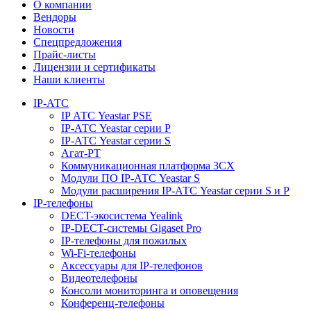
О компании
Вендоры
Новости
Спецпредложения
Прайс-листы
Лицензии и сертификаты
Наши клиенты
IP-АТС
IP АТС Yeastar PSE
IP-АТС Yeastar серии P
IP-АТС Yeastar серии S
Агат-РТ
Коммуникационная платформа 3CX
Модули ПО IP-АТС Yeastar S
Модули расширения IP-АТС Yeastar серии S и P
IP-телефоны
DECT-экосистема Yealink
IP-DECT-системы Gigaset Pro
IP-телефоны для пожилых
Wi-Fi-телефоны
Аксессуары для IP-телефонов
Видеотелефоны
Консоли мониторинга и оповещения
Конференц-телефоны