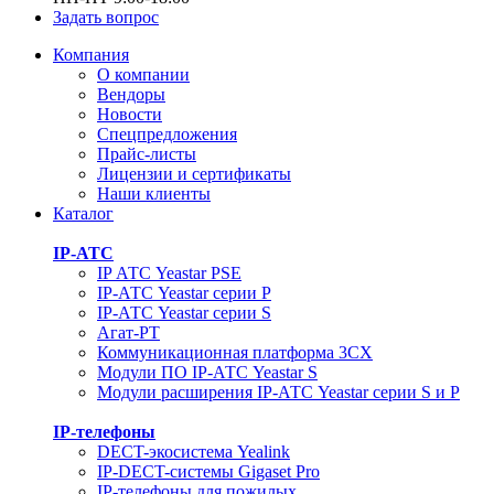
Задать вопрос
Компания
О компании
Вендоры
Новости
Спецпредложения
Прайс-листы
Лицензии и сертификаты
Наши клиенты
Каталог
IP-АТС
IP АТС Yeastar PSE
IP-АТС Yeastar серии P
IP-АТС Yeastar серии S
Агат-РТ
Коммуникационная платформа 3CX
Модули ПО IP-АТС Yeastar S
Модули расширения IP-АТС Yeastar серии S и P
IP-телефоны
DECT-экосистема Yealink
IP-DECT-системы Gigaset Pro
IP-телефоны для пожилых