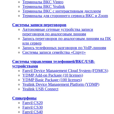
Терминалы ВКС Vinteo
Терминалы ВКС Yealink
Терминалы ВКС с интерактивным дисплеем
Терминалы для стороннего сервиса ВКС и Zoom
Системы записи переговоров
Автономные сетевые устройства записи
переговоров по аналоговым линиям
Запись переговоров по аналоговым линиям на ПК
или сервер
Запись телефонных разговоров по VoIP-линиям
Системы записи семейства «Спрут»
Системы управления телефонией/ВКС/USB-
устройствами
Fanvil Device Management Cloud System (FDMCS)
YDMP Add-on Package (10 licenses)
YDMP Basic Package (100 licenses)
Yealink Device Management Platform (YDMP)
Yealink USB Connect
Спикерфоны
Fanvil CS20
Fanvil CS30
Fanvil CS40