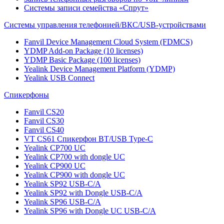
Системы записи семейства «Спрут»
Системы управления телефонией/ВКС/USB-устройствами
Fanvil Device Management Cloud System (FDMCS)
YDMP Add-on Package (10 licenses)
YDMP Basic Package (100 licenses)
Yealink Device Management Platform (YDMP)
Yealink USB Connect
Спикерфоны
Fanvil CS20
Fanvil CS30
Fanvil CS40
VT CS61 Cпикерфон BT/USB Type-C
Yealink CP700 UC
Yealink CP700 with dongle UC
Yealink CP900 UC
Yealink CP900 with dongle UC
Yealink SP92 USB-C/A
Yealink SP92 with Dongle USB-C/A
Yealink SP96 USB-C/A
Yealink SP96 with Dongle UC USB-C/A