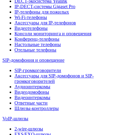
DECT-экосистема Yealink
IP-DECT-системы Gigaset Pro
IP-телефоны для пожилых
Wi-Fi-телефоны
Аксессуары для IP-телефонов
Видеотелефоны
Консоли мониторинга и оповещения
Конференц-телефоны
Настольные телефоны
Отельные телефоны
SIP-домофония и оповещение
SIP-громкоговорители
Аксессуары для SIP-домофонов и SIP-
громкоговорителей
Аудиоинтеркомы
Видеодомофоны
Видеоинтеркомы
Ответные части
Шлюзы-контроллеры
VoIP-шлюзы
2-wire-шлюзы
FXS/FXO-шлюзы