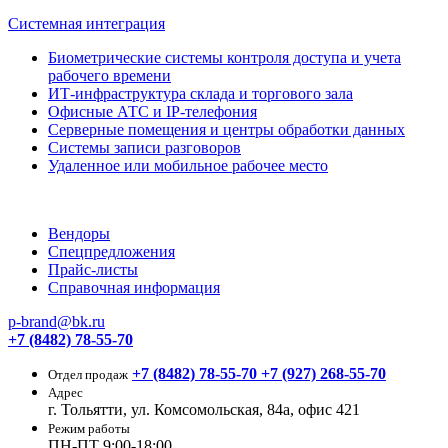
Системная интеграция
Биометрические системы контроля доступа и учета
рабочего времени
ИТ-инфраструктура склада и торгового зала
Офисные АТС и IP-телефония
Серверные помещения и центры обработки данных
Системы записи разговоров
Удаленное или мобильное рабочее место
Вендоры
Спецпредложения
Прайс-листы
Справочная информация
p-brand@bk.ru
+7 (8482) 78-55-70
+7 (8482) 78-55-70
+7 (927) 268-55-70
Отдел продаж
Адрес
г. Тольятти, ул. Комсомольская, 84а, офис 421
Режим работы
ПН-ПТ 9:00-18:00