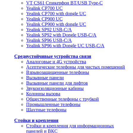
VT CS61 Cпикерфон BT/USB Type-C
Yealink CP700 UC
Yealink CP700 with dongle UC
Yealink CP900 UC
Yealink CP900 with dongle UC
Yealink SP92 USB-C/A
Yealink SP92 with Dongle USB-C/A
Yealink SP96 USB-C/A
Yealink SP96 with Dongle UC USB-C/A
Средоустойчивые устройства связи
Аналоговые и 4G устройства
Асептические телефоны для чистых помещений
Взрывозащищенные телефоны
Вызывные панели
Вызывные панели для лифтов
Звукоизоляционные кабины
Колонны вызова
Общественные телефоны с трубкой
Промышленные телефоны
Шахтные телефоны
Стойки и крепления
Стойки и крепления для информационных
панелей и ВКС