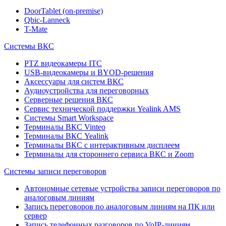
DoorTablet (on-premise)
Qbic-Lanneck
T-Mate
Системы ВКС
PTZ видеокамеры ITC
USB-видеокамеры и BYOD-решения
Аксессуары для систем ВКС
Аудиоустройства для переговорных
Серверные решения ВКС
Сервис технической поддержки Yealink AMS
Системы Smart Workspace
Терминалы ВКС Vinteo
Терминалы ВКС Yealink
Терминалы ВКС с интерактивным дисплеем
Терминалы для стороннего сервиса ВКС и Zoom
Системы записи переговоров
Автономные сетевые устройства записи переговоров по
аналоговым линиям
Запись переговоров по аналоговым линиям на ПК или
сервер
Запись телефонных разговоров по VoIP-линиям