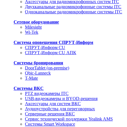
Аксессуары для радиомикрофонных систем ITC
Двухканальные радиомикрофонные системы ITC
Одноканальные радиомикрофонные системы ITC
Сетевое оборудование
Milesight
Wi-Tek
Система оповещения СПРУТ-Информ
СПРУТ-Информ CU
СПРУТ-Информ CU АПК
Системы бронирования
DoorTablet (on-premise)
Qbic-Lanneck
T-Mate
Системы ВКС
PTZ видеокамеры ITC
USB-видеокамеры и BYOD-решения
Аксессуары для систем ВКС
Аудиоустройства для переговорных
Серверные решения ВКС
Сервис технической поддержки Yealink AMS
Системы Smart Workspace