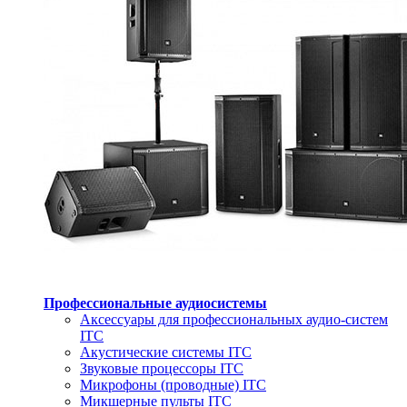
Профессиональные аудиосистемы
Аксессуары для профессиональных аудио-систем
ITC
Акустические системы ITC
Звуковые процессоры ITC
Микрофоны (проводные) ITC
Микшерные пульты ITC