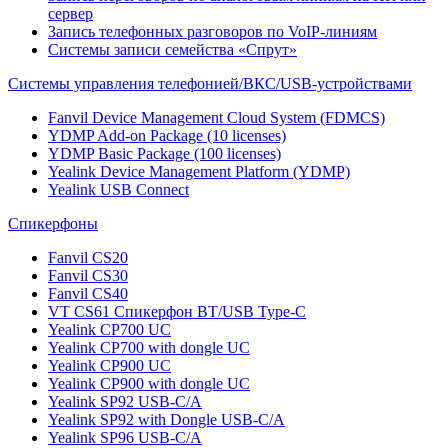
сервер
Запись телефонных разговоров по VoIP-линиям
Системы записи семейства «Спрут»
Системы управления телефонией/ВКС/USB-устройствами
Fanvil Device Management Cloud System (FDMCS)
YDMP Add-on Package (10 licenses)
YDMP Basic Package (100 licenses)
Yealink Device Management Platform (YDMP)
Yealink USB Connect
Спикерфоны
Fanvil CS20
Fanvil CS30
Fanvil CS40
VT CS61 Cпикерфон BT/USB Type-C
Yealink CP700 UC
Yealink CP700 with dongle UC
Yealink CP900 UC
Yealink CP900 with dongle UC
Yealink SP92 USB-C/A
Yealink SP92 with Dongle USB-C/A
Yealink SP96 USB-C/A