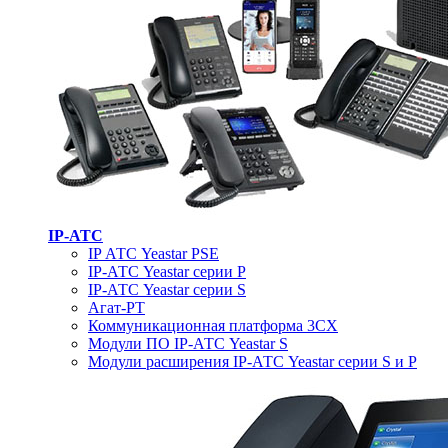
IP-АТС
IP АТС Yeastar PSE
IP-АТС Yeastar серии P
IP-АТС Yeastar серии S
Агат-РТ
Коммуникационная платформа 3CX
Модули ПО IP-АТС Yeastar S
Модули расширения IP-АТС Yeastar серии S и P