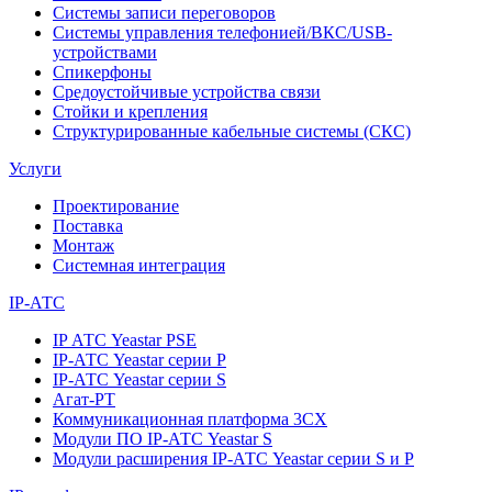
Системы записи переговоров
Системы управления телефонией/ВКС/USB-
устройствами
Спикерфоны
Средоустойчивые устройства связи
Стойки и крепления
Структурированные кабельные системы (СКС)
Услуги
Проектирование
Поставка
Монтаж
Системная интеграция
IP-АТС
IP АТС Yeastar PSE
IP-АТС Yeastar серии P
IP-АТС Yeastar серии S
Агат-РТ
Коммуникационная платформа 3CX
Модули ПО IP-АТС Yeastar S
Модули расширения IP-АТС Yeastar серии S и P