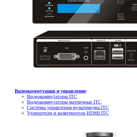
Видеокоммутация и управление
Видеокоммутаторы ITC
Видеокоммутаторы матричные ITC
Системы управления мультимедиа ITC
Удлинители и разветвители HDMI ITC