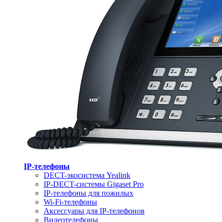
IP-телефоны
DECT-экосистема Yealink
IP-DECT-системы Gigaset Pro
IP-телефоны для пожилых
Wi-Fi-телефоны
Аксессуары для IP-телефонов
Видеотелефоны