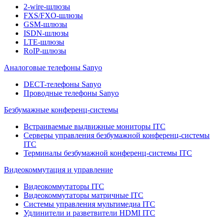
2-wire-шлюзы
FXS/FXO-шлюзы
GSM-шлюзы
ISDN-шлюзы
LTE-шлюзы
RoIP-шлюзы
Аналоговые телефоны Sanyo
DECT-телефоны Sanyo
Проводные телефоны Sanyo
Безбумажные конференц-системы
Встраиваемые выдвижные мониторы ITC
Серверы управления безбумажной конференц-системы
ITC
Терминалы безбумажной конференц-системы ITC
Видеокоммутация и управление
Видеокоммутаторы ITC
Видеокоммутаторы матричные ITC
Системы управления мультимедиа ITC
Удлинители и разветвители HDMI ITC