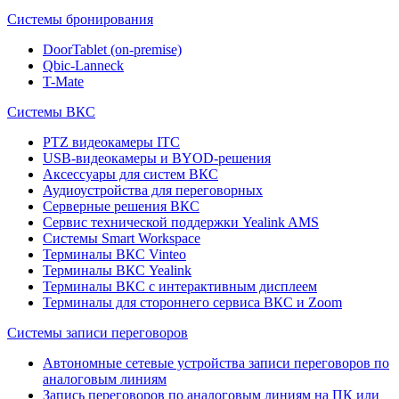
Системы бронирования
DoorTablet (on-premise)
Qbic-Lanneck
T-Mate
Системы ВКС
PTZ видеокамеры ITC
USB-видеокамеры и BYOD-решения
Аксессуары для систем ВКС
Аудиоустройства для переговорных
Серверные решения ВКС
Сервис технической поддержки Yealink AMS
Системы Smart Workspace
Терминалы ВКС Vinteo
Терминалы ВКС Yealink
Терминалы ВКС с интерактивным дисплеем
Терминалы для стороннего сервиса ВКС и Zoom
Системы записи переговоров
Автономные сетевые устройства записи переговоров по
аналоговым линиям
Запись переговоров по аналоговым линиям на ПК или