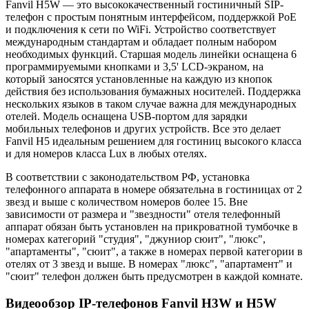
Fanvil H5W — это высококачественный гостиничный SIP-
телефон с простым понятным интерфейсом, поддержкой PoE
и подключения к сети по WiFi. Устройство соответствует
международным стандартам и обладает полным набором
необходимых функций. Старшая модель линейки оснащена 6
программируемыми кнопками и 3,5' LCD-экраном, на
который заносятся установленные на каждую из кнопок
действия без использования бумажных носителей. Поддержка
нескольких языков в таком случае важна для международных
отелей. Модель оснащена USB-портом для зарядки
мобильных телефонов и других устройств. Все это делает
Fanvil H5 идеальным решением для гостиниц высокого класса
и для номеров класса Lux в любых отелях.
В соответствии с законодательством РФ, установка
телефонного аппарата в номере обязательна в гостиницах от 2
звезд и выше с количеством номеров более 15. Вне
зависимости от размера и "звездности" отеля телефонный
аппарат обязан быть установлен на прикроватной тумбочке в
номерах категорий "студия", "джуниор сюит", "люкс",
"апартаменты", "сюит", а также в номерах первой категории в
отелях от 3 звезд и выше. В номерах "люкс", "апартамент" и
"сюит" телефон должен быть предусмотрен в каждой комнате.
Видеообзор IP-телефонов Fanvil H3W и H5W