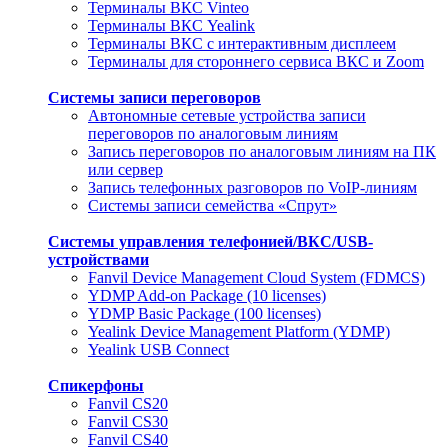
Терминалы ВКС Vinteo
Терминалы ВКС Yealink
Терминалы ВКС с интерактивным дисплеем
Терминалы для стороннего сервиса ВКС и Zoom
Системы записи переговоров
Автономные сетевые устройства записи
переговоров по аналоговым линиям
Запись переговоров по аналоговым линиям на ПК
или сервер
Запись телефонных разговоров по VoIP-линиям
Системы записи семейства «Спрут»
Системы управления телефонией/ВКС/USB-
устройствами
Fanvil Device Management Cloud System (FDMCS)
YDMP Add-on Package (10 licenses)
YDMP Basic Package (100 licenses)
Yealink Device Management Platform (YDMP)
Yealink USB Connect
Спикерфоны
Fanvil CS20
Fanvil CS30
Fanvil CS40