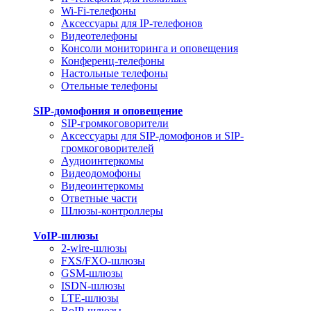
Wi-Fi-телефоны
Аксессуары для IP-телефонов
Видеотелефоны
Консоли мониторинга и оповещения
Конференц-телефоны
Настольные телефоны
Отельные телефоны
SIP-домофония и оповещение
SIP-громкоговорители
Аксессуары для SIP-домофонов и SIP-
громкоговорителей
Аудиоинтеркомы
Видеодомофоны
Видеоинтеркомы
Ответные части
Шлюзы-контроллеры
VoIP-шлюзы
2-wire-шлюзы
FXS/FXO-шлюзы
GSM-шлюзы
ISDN-шлюзы
LTE-шлюзы
RoIP-шлюзы