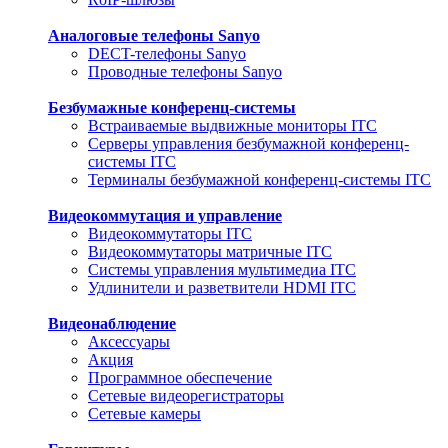
Аналоговые телефоны Sanyo
DECT-телефоны Sanyo
Проводные телефоны Sanyo
Безбумажные конференц-системы
Встраиваемые выдвижные мониторы ITC
Серверы управления безбумажной конференц-
системы ITC
Терминалы безбумажной конференц-системы ITC
Видеокоммутация и управление
Видеокоммутаторы ITC
Видеокоммутаторы матричные ITC
Системы управления мультимедиа ITC
Удлинители и разветвители HDMI ITC
Видеонаблюдение
Аксессуары
Акция
Программное обеспечение
Сетевые видеорегистраторы
Сетевые камеры