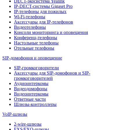
DECT-экосистема Yealink
IP-DECT-системы Gigaset Pro
IP-телефоны для пожилых
Wi-Fi-телефоны
Аксессуары для IP-телефонов
Видеотелефоны
Консоли мониторинга и оповещения
Конференц-телефоны
Настольные телефоны
Отельные телефоны
SIP-домофония и оповещение
SIP-громкоговорители
Аксессуары для SIP-домофонов и SIP-
громкоговорителей
Аудиоинтеркомы
Видеодомофоны
Видеоинтеркомы
Ответные части
Шлюзы-контроллеры
VoIP-шлюзы
2-wire-шлюзы
FXS/FXO-шлюзы