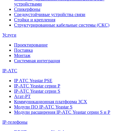
устройствами
Спикерфоны
Средоустойчивые устройства связи
Стойки и крепления
Структурированные кабельные системы (СКС)
Услуги
Проектирование
Поставка
Монтаж
Системная интеграция
IP-АТС
IP АТС Yeastar PSE
IP-АТС Yeastar серии P
IP-АТС Yeastar серии S
Агат-РТ
Коммуникационная платформа 3CX
Модули ПО IP-АТС Yeastar S
Модули расширения IP-АТС Yeastar серии S и P
IP-телефоны