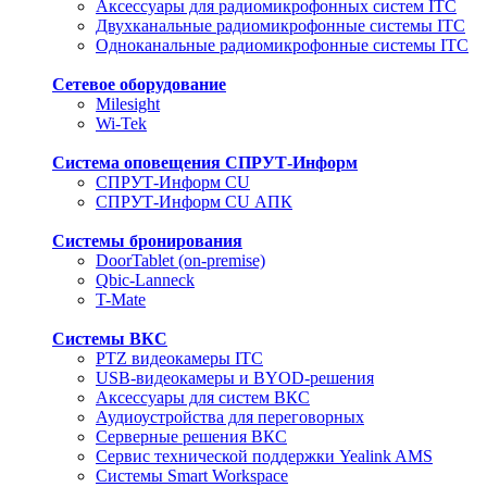
Аксессуары для радиомикрофонных систем ITC
Двухканальные радиомикрофонные системы ITC
Одноканальные радиомикрофонные системы ITC
Сетевое оборудование
Milesight
Wi-Tek
Система оповещения СПРУТ-Информ
СПРУТ-Информ CU
СПРУТ-Информ CU АПК
Системы бронирования
DoorTablet (on-premise)
Qbic-Lanneck
T-Mate
Системы ВКС
PTZ видеокамеры ITC
USB-видеокамеры и BYOD-решения
Аксессуары для систем ВКС
Аудиоустройства для переговорных
Серверные решения ВКС
Сервис технической поддержки Yealink AMS
Системы Smart Workspace