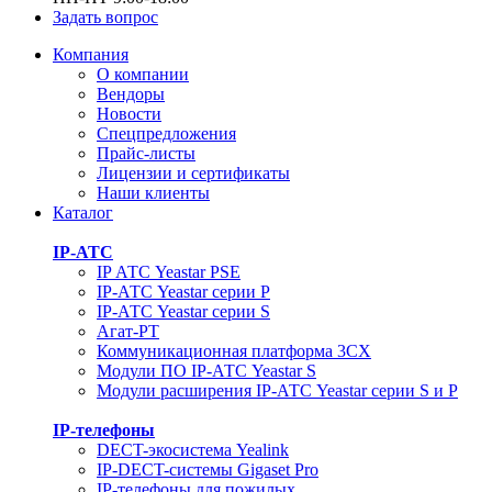
Задать вопрос
Компания
О компании
Вендоры
Новости
Спецпредложения
Прайс-листы
Лицензии и сертификаты
Наши клиенты
Каталог
IP-АТС
IP АТС Yeastar PSE
IP-АТС Yeastar серии P
IP-АТС Yeastar серии S
Агат-РТ
Коммуникационная платформа 3CX
Модули ПО IP-АТС Yeastar S
Модули расширения IP-АТС Yeastar серии S и P
IP-телефоны
DECT-экосистема Yealink
IP-DECT-системы Gigaset Pro
IP-телефоны для пожилых