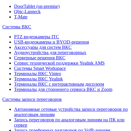
DoorTablet (on-premise)
Qbic-Lanneck
T-Mate
Системы ВКС
PTZ видеокамеры ITC
USB-видеокамеры и BYOD-решения
Аксессуары для систем ВКС
Аудиоустройства для переговорных
Серверные решения ВКС
Сервис технической поддержки Yealink AMS
Системы Smart Workspace
Терминалы ВКС Vinteo
Терминалы ВКС Yealink
Терминалы ВКС с интерактивным дисплеем
Терминалы для стороннего сервиса ВКС и Zoom
Системы записи переговоров
Автономные сетевые устройства записи переговоров по
аналоговым линиям
Запись переговоров по аналоговым линиям на ПК или
сервер
Запись телефонных разговоров по VoIP-линиям