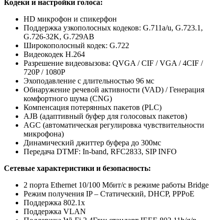
Кодеки и настройки голоса:
HD микрофон и спикерфон
Поддержка узкополосных кодеков: G.711a/u, G.723.1,
G.726-32K, G.729AB
Широкополосный кодек: G.722
Видеокодек H.264
Разрешение видеовызова: QVGA / CIF / VGA / 4CIF /
720P / 1080P
Эхоподавление с длительностью 96 мс
Обнаружение речевой активности (VAD) / Генерация
комфортного шума (CNG)
Компенсация потерянных пакетов (PLC)
AJB (адаптивный буфер для голосовых пакетов)
AGC (автоматическая регулировка чувствительности
микрофона)
Динамический джиттер буфера до 300мс
Передача DTMF: In-band, RFC2833, SIP INFO
Сетевые характеристики и безопасность:
2 порта Ethernet 10/100 Мбит/с в режиме работы Bridge
Режим получения IP – Статический, DHCP, PPPoE
Поддержка 802.1x
Поддержка VLAN