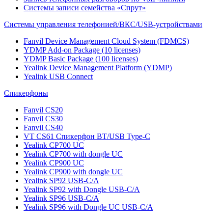
Системы записи семейства «Спрут»
Системы управления телефонией/ВКС/USB-устройствами
Fanvil Device Management Cloud System (FDMCS)
YDMP Add-on Package (10 licenses)
YDMP Basic Package (100 licenses)
Yealink Device Management Platform (YDMP)
Yealink USB Connect
Спикерфоны
Fanvil CS20
Fanvil CS30
Fanvil CS40
VT CS61 Cпикерфон BT/USB Type-C
Yealink CP700 UC
Yealink CP700 with dongle UC
Yealink CP900 UC
Yealink CP900 with dongle UC
Yealink SP92 USB-C/A
Yealink SP92 with Dongle USB-C/A
Yealink SP96 USB-C/A
Yealink SP96 with Dongle UC USB-C/A