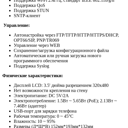
Поддержка Wi-Fi 2.4Ггц; стандарт IEEE 802.11b/g/n
Поддержка QoS
Поддержка STUN
SNTP-клиент
Управление:
Автонастройка через FTP/TFTP/HTTP/HTTPS/DHCP,
OPT66/SIP, PNP/TR069
Управление через WEB
Сохранение/загрузка конфигурационного файла
Автоматическая или ручная загрузка нового
программного обеспечения
Поддержка Syslog
Физические характеристики:
Дисплей LCD: 3.5' дюйма разрешением 320x480
Нет возможности крепления на стену
Электропитание: DC 5V/2A
Электропотребление: 1.5Вт ~ 5.65Вт (PoE); 2.13Вт ~
7.46Вт (адаптер)
USB-порт для зарядки телефона
Рабочая температура: 0 ~ 45°С
Влажность: 10 ~ 95%
Размеры (Д*Ш*В) 152мм*193мм*132мм