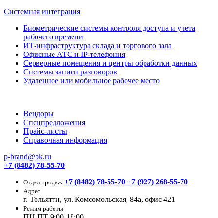
Системная интеграция
Биометрические системы контроля доступа и учета
рабочего времени
ИТ-инфраструктура склада и торгового зала
Офисные АТС и IP-телефония
Серверные помещения и центры обработки данных
Системы записи разговоров
Удаленное или мобильное рабочее место
Вендоры
Спецпредложения
Прайс-листы
Справочная информация
p-brand@bk.ru
+7 (8482) 78-55-70
+7 (8482) 78-55-70
+7 (927) 268-55-70
Отдел продаж
Адрес
г. Тольятти, ул. Комсомольская, 84а, офис 421
Режим работы
ПН-ПТ 9:00-18:00