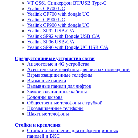
VT CS61 Cпикерфон BT/USB Type-C
Yealink CP700 UC
Yealink CP700 with dongle UC
Yealink CP900 UC
Yealink CP900 with dongle UC
Yealink SP92 USB-C/A
Yealink SP92 with Dongle USB-C/A
Yealink SP96 USB-C/A
Yealink SP96 with Dongle UC USB-C/A
Средоустойчивые устройства связи
Аналоговые и 4G устройства
Асептические телефоны для чистых помещений
Взрывозащищенные телефоны
Вызывные панели
Вызывные панели для лифтов
Звукоизоляционные кабины
Колонны вызова
Общественные телефоны с трубкой
Промышленные телефоны
Шахтные телефоны
Стойки и крепления
Стойки и крепления для информационных
панелей и ВКС