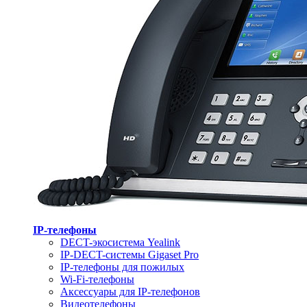
IP-телефоны
DECT-экосистема Yealink
IP-DECT-системы Gigaset Pro
IP-телефоны для пожилых
Wi-Fi-телефоны
Аксессуары для IP-телефонов
Видеотелефоны