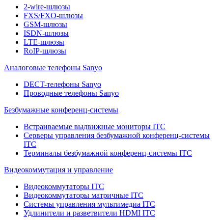
2-wire-шлюзы
FXS/FXO-шлюзы
GSM-шлюзы
ISDN-шлюзы
LTE-шлюзы
RoIP-шлюзы
Аналоговые телефоны Sanyo
DECT-телефоны Sanyo
Проводные телефоны Sanyo
Безбумажные конференц-системы
Встраиваемые выдвижные мониторы ITC
Серверы управления безбумажной конференц-системы
ITC
Терминалы безбумажной конференц-системы ITC
Видеокоммутация и управление
Видеокоммутаторы ITC
Видеокоммутаторы матричные ITC
Системы управления мультимедиа ITC
Удлинители и разветвители HDMI ITC