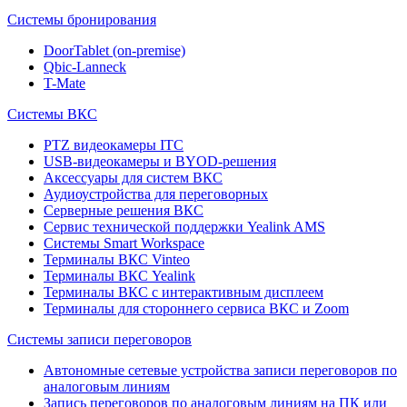
Системы бронирования
DoorTablet (on-premise)
Qbic-Lanneck
T-Mate
Системы ВКС
PTZ видеокамеры ITC
USB-видеокамеры и BYOD-решения
Аксессуары для систем ВКС
Аудиоустройства для переговорных
Серверные решения ВКС
Сервис технической поддержки Yealink AMS
Системы Smart Workspace
Терминалы ВКС Vinteo
Терминалы ВКС Yealink
Терминалы ВКС с интерактивным дисплеем
Терминалы для стороннего сервиса ВКС и Zoom
Системы записи переговоров
Автономные сетевые устройства записи переговоров по
аналоговым линиям
Запись переговоров по аналоговым линиям на ПК или