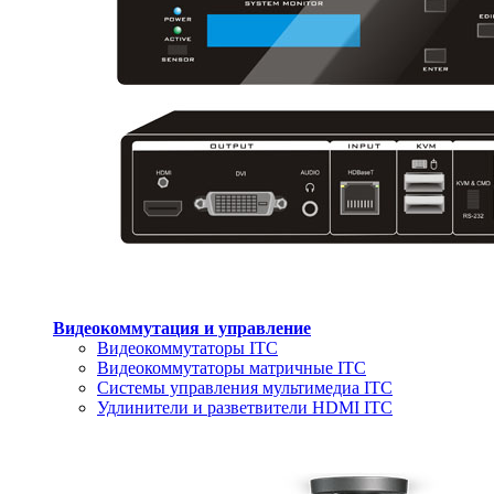
Видеокоммутация и управление
Видеокоммутаторы ITC
Видеокоммутаторы матричные ITC
Системы управления мультимедиа ITC
Удлинители и разветвители HDMI ITC