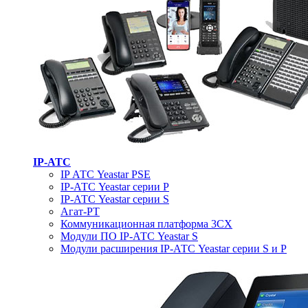
IP-АТС
IP АТС Yeastar PSE
IP-АТС Yeastar серии P
IP-АТС Yeastar серии S
Агат-РТ
Коммуникационная платформа 3CX
Модули ПО IP-АТС Yeastar S
Модули расширения IP-АТС Yeastar серии S и P