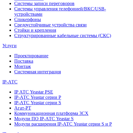
Системы записи переговоров
Системы управления телефонией/ВКС/USB-
устройствами
Спикерфоны
Средоустойчивые устройства связи
Стойки и крепления
Структурированные кабельные системы (СКС)
Услуги
Проектирование
Поставка
Монтаж
Системная интеграция
IP-АТС
IP АТС Yeastar PSE
IP-АТС Yeastar серии P
IP-АТС Yeastar серии S
Агат-РТ
Коммуникационная платформа 3CX
Модули ПО IP-АТС Yeastar S
Модули расширения IP-АТС Yeastar серии S и P