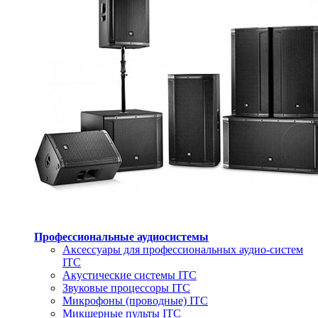
Профессиональные аудиосистемы
Аксессуары для профессиональных аудио-систем
ITC
Акустические системы ITC
Звуковые процессоры ITC
Микрофоны (проводные) ITC
Микшерные пульты ITC