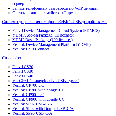
сервер
Запись телефонных разговоров по VoIP-линиям
Системы записи семейства «Спрут»
Системы управления телефонией/ВКС/USB-устройствами
Fanvil Device Management Cloud System (FDMCS)
YDMP Add-on Package (10 licenses)
YDMP Basic Package (100 licenses)
Yealink Device Management Platform (YDMP)
Yealink USB Connect
Спикерфоны
Fanvil CS20
Fanvil CS30
Fanvil CS40
VT CS61 Cпикерфон BT/USB Type-C
Yealink CP700 UC
Yealink CP700 with dongle UC
Yealink CP900 UC
Yealink CP900 with dongle UC
Yealink SP92 USB-C/A
Yealink SP92 with Dongle USB-C/A
Yealink SP96 USB-C/A