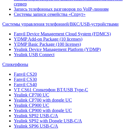
сервер
Запись телефонных разговоров по VoIP-линиям
Системы записи семейства «Спрут»
Системы управления телефонией/ВКС/USB-устройствами
Fanvil Device Management Cloud System (FDMCS)
YDMP Add-on Package (10 licenses)
YDMP Basic Package (100 licenses)
Yealink Device Management Platform (YDMP)
Yealink USB Connect
Спикерфоны
Fanvil CS20
Fanvil CS30
Fanvil CS40
VT CS61 Cпикерфон BT/USB Type-C
Yealink CP700 UC
Yealink CP700 with dongle UC
Yealink CP900 UC
Yealink CP900 with dongle UC
Yealink SP92 USB-C/A
Yealink SP92 with Dongle USB-C/A
Yealink SP96 USB-C/A