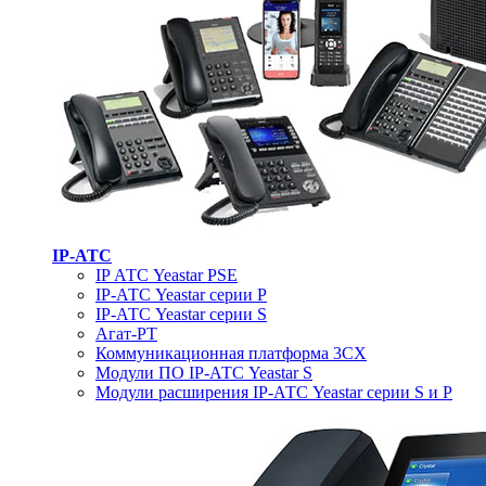
IP-АТС
IP АТС Yeastar PSE
IP-АТС Yeastar серии P
IP-АТС Yeastar серии S
Агат-РТ
Коммуникационная платформа 3CX
Модули ПО IP-АТС Yeastar S
Модули расширения IP-АТС Yeastar серии S и P