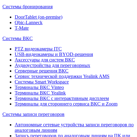
Системы бронирования
DoorTablet (on-premise)
Qbic-Lanneck
T-Mate
Системы ВКС
PTZ видеокамеры ITC
USB-видеокамеры и BYOD-решения
Аксессуары для систем ВКС
Аудиоустройства для переговорных
Серверные решения ВКС
Сервис технической поддержки Yealink AMS
Системы Smart Workspace
Терминалы ВКС Vinteo
Терминалы ВКС Yealink
Терминалы ВКС с интерактивным дисплеем
Терминалы для стороннего сервиса ВКС и Zoom
Системы записи переговоров
Автономные сетевые устройства записи переговоров по
аналоговым линиям
Запись переговоров по аналоговым линиям на ПК или