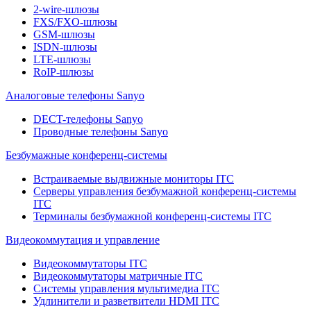
2-wire-шлюзы
FXS/FXO-шлюзы
GSM-шлюзы
ISDN-шлюзы
LTE-шлюзы
RoIP-шлюзы
Аналоговые телефоны Sanyo
DECT-телефоны Sanyo
Проводные телефоны Sanyo
Безбумажные конференц-системы
Встраиваемые выдвижные мониторы ITC
Серверы управления безбумажной конференц-системы
ITC
Терминалы безбумажной конференц-системы ITC
Видеокоммутация и управление
Видеокоммутаторы ITC
Видеокоммутаторы матричные ITC
Системы управления мультимедиа ITC
Удлинители и разветвители HDMI ITC