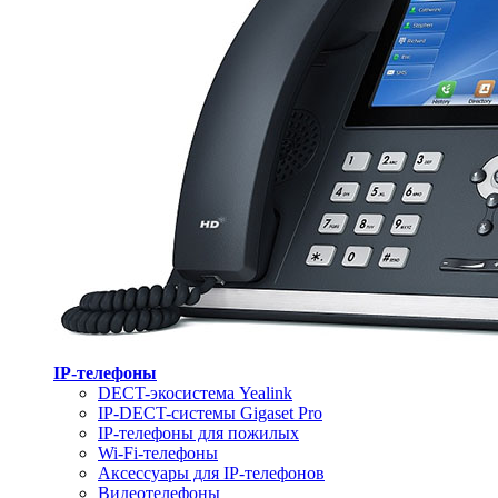
IP-телефоны
DECT-экосистема Yealink
IP-DECT-системы Gigaset Pro
IP-телефоны для пожилых
Wi-Fi-телефоны
Аксессуары для IP-телефонов
Видеотелефоны