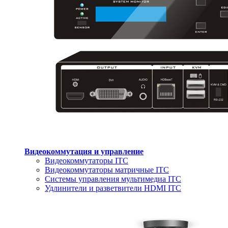
Видеокоммутация и управление
Видеокоммутаторы ITC
Видеокоммутаторы матричные ITC
Системы управления мультимедиа ITC
Удлинители и разветвители HDMI ITC