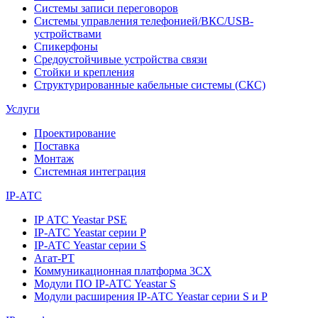
Системы записи переговоров
Системы управления телефонией/ВКС/USB-
устройствами
Спикерфоны
Средоустойчивые устройства связи
Стойки и крепления
Структурированные кабельные системы (СКС)
Услуги
Проектирование
Поставка
Монтаж
Системная интеграция
IP-АТС
IP АТС Yeastar PSE
IP-АТС Yeastar серии P
IP-АТС Yeastar серии S
Агат-РТ
Коммуникационная платформа 3CX
Модули ПО IP-АТС Yeastar S
Модули расширения IP-АТС Yeastar серии S и P