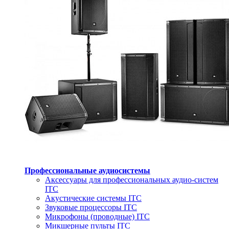
Профессиональные аудиосистемы
Аксессуары для профессиональных аудио-систем
ITC
Акустические системы ITC
Звуковые процессоры ITC
Микрофоны (проводные) ITC
Микшерные пульты ITC