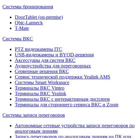
Системы бронирования
DoorTablet (on-premise)
Qbic-Lanneck
T-Mate
Системы ВКС
PTZ видеокамеры ITC
USB-видеокамеры и BYOD-решения
Аксессуары для систем ВКС
Аудиоустройства для переговорных
Серверные решения ВКС
Сервис технической поддержки Yealink AMS
Системы Smart Workspace
Терминалы ВКС Vinteo
Терминалы ВКС Yealink
Терминалы ВКС с интерактивным дисплеем
Терминалы для стороннего сервиса ВКС и Zoom
Системы записи переговоров
Автономные сетевые устройства записи переговоров по
аналоговым линиям
Запись переговоров по аналоговым линиям на ПК или