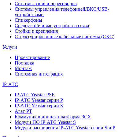
Системы записи переговоров
Системы управления телефонией/ВКС/USB-
устройствами
Спикерфоны
Средоустойчивые устройства связи
Стойки и крепления
Структурированные кабельные системы (СКС)
Услуги
Проектирование
Поставка
Монтаж
Системная интеграция
IP-АТС
IP АТС Yeastar PSE
IP-АТС Yeastar серии P
IP-АТС Yeastar серии S
Агат-РТ
Коммуникационная платформа 3CX
Модули ПО IP-АТС Yeastar S
Модули расширения IP-АТС Yeastar серии S и P