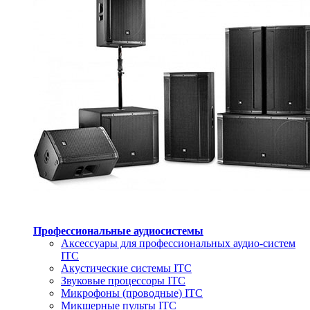
Профессиональные аудиосистемы
Аксессуары для профессиональных аудио-систем
ITC
Акустические системы ITC
Звуковые процессоры ITC
Микрофоны (проводные) ITC
Микшерные пульты ITC