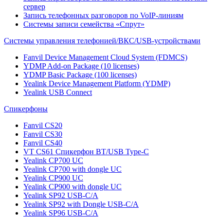
сервер
Запись телефонных разговоров по VoIP-линиям
Системы записи семейства «Спрут»
Системы управления телефонией/ВКС/USB-устройствами
Fanvil Device Management Cloud System (FDMCS)
YDMP Add-on Package (10 licenses)
YDMP Basic Package (100 licenses)
Yealink Device Management Platform (YDMP)
Yealink USB Connect
Спикерфоны
Fanvil CS20
Fanvil CS30
Fanvil CS40
VT CS61 Cпикерфон BT/USB Type-C
Yealink CP700 UC
Yealink CP700 with dongle UC
Yealink CP900 UC
Yealink CP900 with dongle UC
Yealink SP92 USB-C/A
Yealink SP92 with Dongle USB-C/A
Yealink SP96 USB-C/A