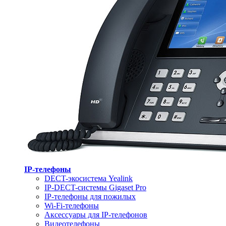
IP-телефоны
DECT-экосистема Yealink
IP-DECT-системы Gigaset Pro
IP-телефоны для пожилых
Wi-Fi-телефоны
Аксессуары для IP-телефонов
Видеотелефоны