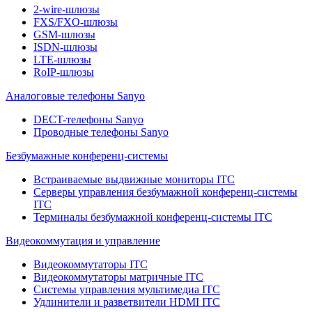
2-wire-шлюзы
FXS/FXO-шлюзы
GSM-шлюзы
ISDN-шлюзы
LTE-шлюзы
RoIP-шлюзы
Аналоговые телефоны Sanyo
DECT-телефоны Sanyo
Проводные телефоны Sanyo
Безбумажные конференц-системы
Встраиваемые выдвижные мониторы ITC
Серверы управления безбумажной конференц-системы
ITC
Терминалы безбумажной конференц-системы ITC
Видеокоммутация и управление
Видеокоммутаторы ITC
Видеокоммутаторы матричные ITC
Системы управления мультимедиа ITC
Удлинители и разветвители HDMI ITC