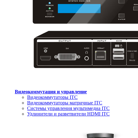
Видеокоммутация и управление
Видеокоммутаторы ITC
Видеокоммутаторы матричные ITC
Системы управления мультимедиа ITC
Удлинители и разветвители HDMI ITC