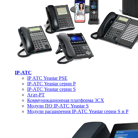
IP-АТС
IP АТС Yeastar PSE
IP-АТС Yeastar серии P
IP-АТС Yeastar серии S
Агат-РТ
Коммуникационная платформа 3CX
Модули ПО IP-АТС Yeastar S
Модули расширения IP-АТС Yeastar серии S и P