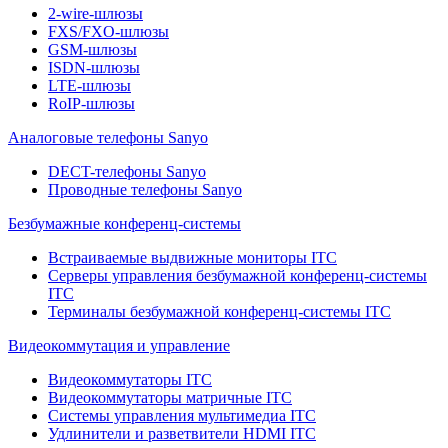
2-wire-шлюзы
FXS/FXO-шлюзы
GSM-шлюзы
ISDN-шлюзы
LTE-шлюзы
RoIP-шлюзы
Аналоговые телефоны Sanyo
DECT-телефоны Sanyo
Проводные телефоны Sanyo
Безбумажные конференц-системы
Встраиваемые выдвижные мониторы ITC
Серверы управления безбумажной конференц-системы
ITC
Терминалы безбумажной конференц-системы ITC
Видеокоммутация и управление
Видеокоммутаторы ITC
Видеокоммутаторы матричные ITC
Системы управления мультимедиа ITC
Удлинители и разветвители HDMI ITC