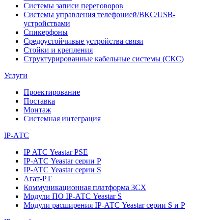
Системы записи переговоров
Системы управления телефонией/ВКС/USB-
устройствами
Спикерфоны
Средоустойчивые устройства связи
Стойки и крепления
Структурированные кабельные системы (СКС)
Услуги
Проектирование
Поставка
Монтаж
Системная интеграция
IP-АТС
IP АТС Yeastar PSE
IP-АТС Yeastar серии P
IP-АТС Yeastar серии S
Агат-РТ
Коммуникационная платформа 3CX
Модули ПО IP-АТС Yeastar S
Модули расширения IP-АТС Yeastar серии S и P