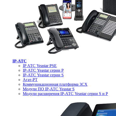
IP-АТС
IP АТС Yeastar PSE
IP-АТС Yeastar серии P
IP-АТС Yeastar серии S
Агат-РТ
Коммуникационная платформа 3CX
Модули ПО IP-АТС Yeastar S
Модули расширения IP-АТС Yeastar серии S и P