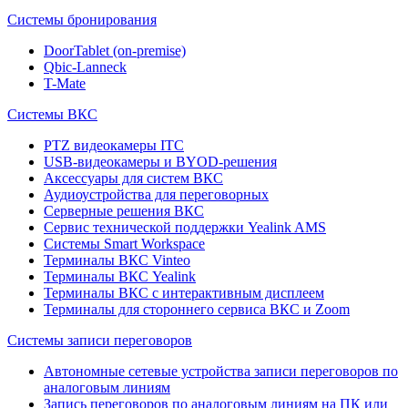
Системы бронирования
DoorTablet (on-premise)
Qbic-Lanneck
T-Mate
Системы ВКС
PTZ видеокамеры ITC
USB-видеокамеры и BYOD-решения
Аксессуары для систем ВКС
Аудиоустройства для переговорных
Серверные решения ВКС
Сервис технической поддержки Yealink AMS
Системы Smart Workspace
Терминалы ВКС Vinteo
Терминалы ВКС Yealink
Терминалы ВКС с интерактивным дисплеем
Терминалы для стороннего сервиса ВКС и Zoom
Системы записи переговоров
Автономные сетевые устройства записи переговоров по
аналоговым линиям
Запись переговоров по аналоговым линиям на ПК или