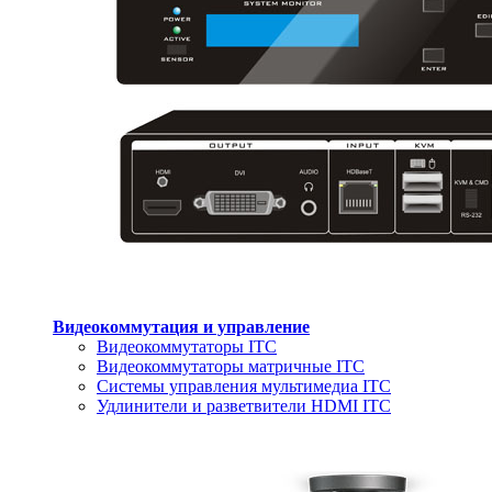
Видеокоммутация и управление
Видеокоммутаторы ITC
Видеокоммутаторы матричные ITC
Системы управления мультимедиа ITC
Удлинители и разветвители HDMI ITC