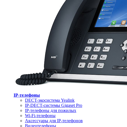
IP-телефоны
DECT-экосистема Yealink
IP-DECT-системы Gigaset Pro
IP-телефоны для пожилых
Wi-Fi-телефоны
Аксессуары для IP-телефонов
Видеотелефоны