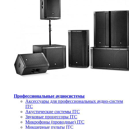
Профессиональные аудиосистемы
Аксессуары для профессиональных аудио-систем
ITC
Акустические системы ITC
Звуковые процессоры ITC
Микрофоны (проводные) ITC
Микшерные пульты ITC