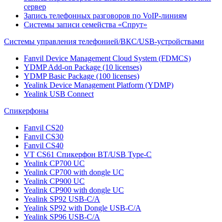
сервер
Запись телефонных разговоров по VoIP-линиям
Системы записи семейства «Спрут»
Системы управления телефонией/ВКС/USB-устройствами
Fanvil Device Management Cloud System (FDMCS)
YDMP Add-on Package (10 licenses)
YDMP Basic Package (100 licenses)
Yealink Device Management Platform (YDMP)
Yealink USB Connect
Спикерфоны
Fanvil CS20
Fanvil CS30
Fanvil CS40
VT CS61 Cпикерфон BT/USB Type-C
Yealink CP700 UC
Yealink CP700 with dongle UC
Yealink CP900 UC
Yealink CP900 with dongle UC
Yealink SP92 USB-C/A
Yealink SP92 with Dongle USB-C/A
Yealink SP96 USB-C/A