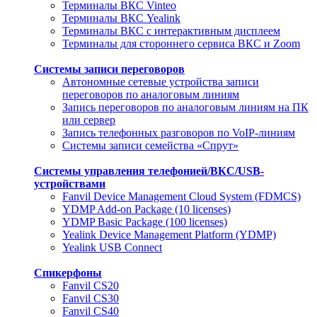
Терминалы ВКС Vinteo
Терминалы ВКС Yealink
Терминалы ВКС с интерактивным дисплеем
Терминалы для стороннего сервиса ВКС и Zoom
Системы записи переговоров
Автономные сетевые устройства записи
переговоров по аналоговым линиям
Запись переговоров по аналоговым линиям на ПК
или сервер
Запись телефонных разговоров по VoIP-линиям
Системы записи семейства «Спрут»
Системы управления телефонией/ВКС/USB-
устройствами
Fanvil Device Management Cloud System (FDMCS)
YDMP Add-on Package (10 licenses)
YDMP Basic Package (100 licenses)
Yealink Device Management Platform (YDMP)
Yealink USB Connect
Спикерфоны
Fanvil CS20
Fanvil CS30
Fanvil CS40