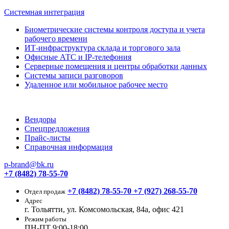
Системная интеграция
Биометрические системы контроля доступа и учета
рабочего времени
ИТ-инфраструктура склада и торгового зала
Офисные АТС и IP-телефония
Серверные помещения и центры обработки данных
Системы записи разговоров
Удаленное или мобильное рабочее место
Вендоры
Спецпредложения
Прайс-листы
Справочная информация
p-brand@bk.ru
+7 (8482) 78-55-70
+7 (8482) 78-55-70
+7 (927) 268-55-70
Отдел продаж
Адрес
г. Тольятти, ул. Комсомольская, 84а, офис 421
Режим работы
ПН-ПТ 9:00-18:00