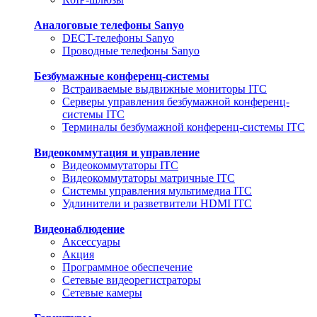
Аналоговые телефоны Sanyo
DECT-телефоны Sanyo
Проводные телефоны Sanyo
Безбумажные конференц-системы
Встраиваемые выдвижные мониторы ITC
Серверы управления безбумажной конференц-
системы ITC
Терминалы безбумажной конференц-системы ITC
Видеокоммутация и управление
Видеокоммутаторы ITC
Видеокоммутаторы матричные ITC
Системы управления мультимедиа ITC
Удлинители и разветвители HDMI ITC
Видеонаблюдение
Аксессуары
Акция
Программное обеспечение
Сетевые видеорегистраторы
Сетевые камеры