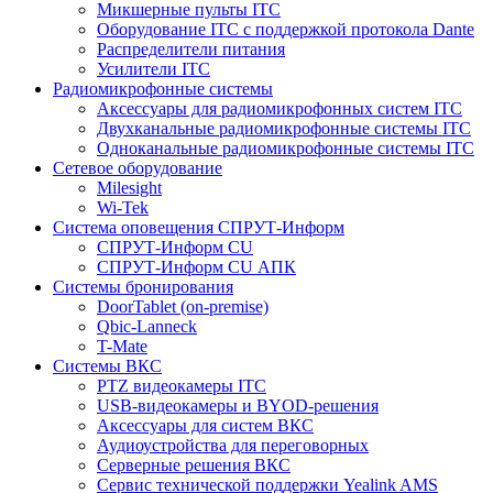
Микшерные пульты ITC
Оборудование ITC с поддержкой протокола Dante
Распределители питания
Усилители ITC
Радиомикрофонные системы
Аксессуары для радиомикрофонных систем ITC
Двухканальные радиомикрофонные системы ITC
Одноканальные радиомикрофонные системы ITC
Сетевое оборудование
Milesight
Wi-Tek
Система оповещения СПРУТ-Информ
СПРУТ-Информ CU
СПРУТ-Информ CU АПК
Системы бронирования
DoorTablet (on-premise)
Qbic-Lanneck
T-Mate
Системы ВКС
PTZ видеокамеры ITC
USB-видеокамеры и BYOD-решения
Аксессуары для систем ВКС
Аудиоустройства для переговорных
Серверные решения ВКС
Сервис технической поддержки Yealink AMS