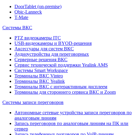
DoorTablet (on-premise)
Qbic-Lanneck
T-Mate
Системы ВКС
PTZ видеокамеры ITC
USB-видеокамеры и BYOD-решения
Аксессуары для систем ВКС
Аудиоустройства для переговорных
Серверные решения ВКС
Сервис технической поддержки Yealink AMS
Системы Smart Workspace
Терминалы ВКС Vinteo
Терминалы ВКС Yealink
Терминалы ВКС с интерактивным дисплеем
Терминалы для стороннего сервиса ВКС и Zoom
Системы записи переговоров
Автономные сетевые устройства записи переговоров по
аналоговым линиям
Запись переговоров по аналоговым линиям на ПК или
сервер
Запись телефонных разговоров по VoIP-линиям