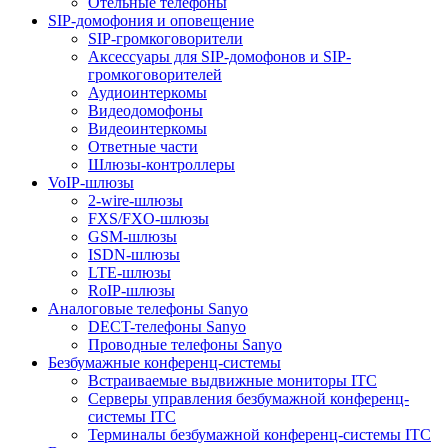
Отельные телефоны
SIP-домофония и оповещение
SIP-громкоговорители
Аксессуары для SIP-домофонов и SIP-
громкоговорителей
Аудиоинтеркомы
Видеодомофоны
Видеоинтеркомы
Ответные части
Шлюзы-контроллеры
VoIP-шлюзы
2-wire-шлюзы
FXS/FXO-шлюзы
GSM-шлюзы
ISDN-шлюзы
LTE-шлюзы
RoIP-шлюзы
Аналоговые телефоны Sanyo
DECT-телефоны Sanyo
Проводные телефоны Sanyo
Безбумажные конференц-системы
Встраиваемые выдвижные мониторы ITC
Серверы управления безбумажной конференц-
системы ITC
Терминалы безбумажной конференц-системы ITC