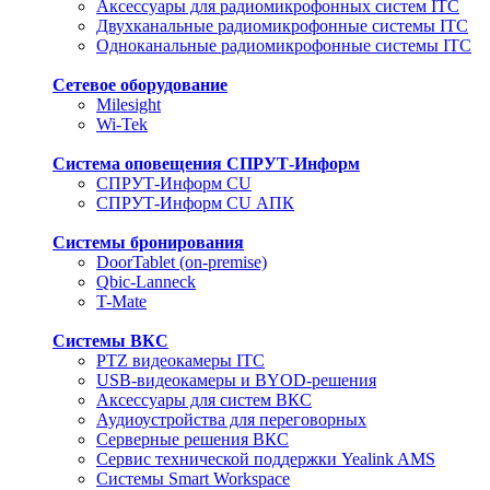
Аксессуары для радиомикрофонных систем ITC
Двухканальные радиомикрофонные системы ITC
Одноканальные радиомикрофонные системы ITC
Сетевое оборудование
Milesight
Wi-Tek
Система оповещения СПРУТ-Информ
СПРУТ-Информ CU
СПРУТ-Информ CU АПК
Системы бронирования
DoorTablet (on-premise)
Qbic-Lanneck
T-Mate
Системы ВКС
PTZ видеокамеры ITC
USB-видеокамеры и BYOD-решения
Аксессуары для систем ВКС
Аудиоустройства для переговорных
Серверные решения ВКС
Сервис технической поддержки Yealink AMS
Системы Smart Workspace