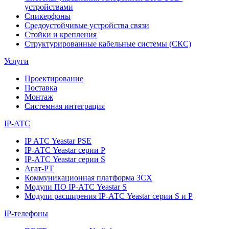
устройствами
Спикерфоны
Средоустойчивые устройства связи
Стойки и крепления
Структурированные кабельные системы (СКС)
Услуги
Проектирование
Поставка
Монтаж
Системная интеграция
IP-АТС
IP АТС Yeastar PSE
IP-АТС Yeastar серии P
IP-АТС Yeastar серии S
Агат-РТ
Коммуникационная платформа 3CX
Модули ПО IP-АТС Yeastar S
Модули расширения IP-АТС Yeastar серии S и P
IP-телефоны