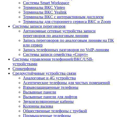
Системы Smart Workspace
Терминалы ВКС Vinteo
Терминалы ВКС Yealink
Терминалы ВКС с интерактивным дисплеем
Терминалы для стороннего сервиса ВКС и Zoom
Системы записи переговоров
Автономные сетевые устройства записи
переговоров по аналоговым линиям
Запись переговоров по аналоговым линиям на ПК
или сервер
Запись телефонных разговоров по VoIP-линиям
Системы записи семейства «Спрут»
Системы управления телефонией/ВКС/USB-
устройствами
Спикерфоны
Средоустойчивые устройства связи
Аналоговые и 4G устройства
Асептические телефоны для чистых помещений
Взрывозащищенные телефоны
Вызывные панели
Вызывные панели для лифтов
Звукоизоляционные кабины
Колонны вызова
Общественные телефоны с трубкой
Промышленные телефоны