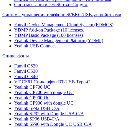
Системы записи семейства «Спрут»
Системы управления телефонией/ВКС/USB-устройствами
Fanvil Device Management Cloud System (FDMCS)
YDMP Add-on Package (10 licenses)
YDMP Basic Package (100 licenses)
Yealink Device Management Platform (YDMP)
Yealink USB Connect
Спикерфоны
Fanvil CS20
Fanvil CS30
Fanvil CS40
VT CS61 Cпикерфон BT/USB Type-C
Yealink CP700 UC
Yealink CP700 with dongle UC
Yealink CP900 UC
Yealink CP900 with dongle UC
Yealink SP92 USB-C/A
Yealink SP92 with Dongle USB-C/A
Yealink SP96 USB-C/A
Yealink SP96 with Dongle UC USB-C/A