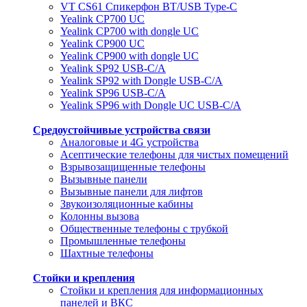
VT CS61 Cпикерфон BT/USB Type-C
Yealink CP700 UC
Yealink CP700 with dongle UC
Yealink CP900 UC
Yealink CP900 with dongle UC
Yealink SP92 USB-C/A
Yealink SP92 with Dongle USB-C/A
Yealink SP96 USB-C/A
Yealink SP96 with Dongle UC USB-C/A
Средоустойчивые устройства связи
Аналоговые и 4G устройства
Асептические телефоны для чистых помещений
Взрывозащищенные телефоны
Вызывные панели
Вызывные панели для лифтов
Звукоизоляционные кабины
Колонны вызова
Общественные телефоны с трубкой
Промышленные телефоны
Шахтные телефоны
Стойки и крепления
Стойки и крепления для информационных
панелей и ВКС