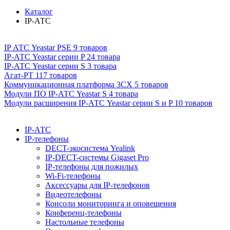
Каталог
IP-АТС
IP АТС Yeastar PSE
9 товаров
IP-АТС Yeastar серии P
24 товара
IP-АТС Yeastar серии S
3 товара
Агат-РТ
117 товаров
Коммуникационная платформа 3CX
5 товаров
Модули ПО IP-АТС Yeastar S
4 товара
Модули расширения IP-АТС Yeastar серии S и P
10 товаров
IP-АТС
IP-телефоны
DECT-экосистема Yealink
IP-DECT-системы Gigaset Pro
IP-телефоны для пожилых
Wi-Fi-телефоны
Аксессуары для IP-телефонов
Видеотелефоны
Консоли мониторинга и оповещения
Конференц-телефоны
Настольные телефоны