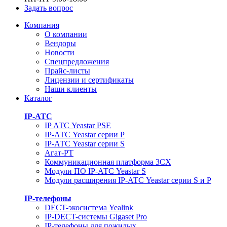
Задать вопрос
Компания
О компании
Вендоры
Новости
Спецпредложения
Прайс-листы
Лицензии и сертификаты
Наши клиенты
Каталог
IP-АТС
IP АТС Yeastar PSE
IP-АТС Yeastar серии P
IP-АТС Yeastar серии S
Агат-РТ
Коммуникационная платформа 3CX
Модули ПО IP-АТС Yeastar S
Модули расширения IP-АТС Yeastar серии S и P
IP-телефоны
DECT-экосистема Yealink
IP-DECT-системы Gigaset Pro
IP-телефоны для пожилых