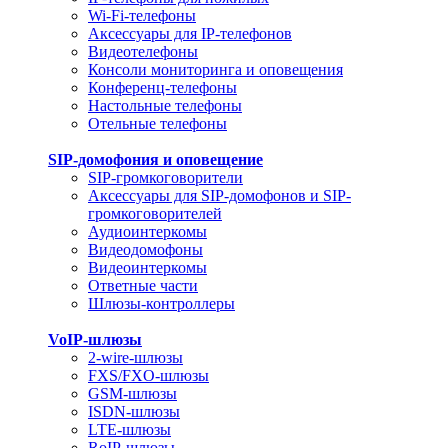
Wi-Fi-телефоны
Аксессуары для IP-телефонов
Видеотелефоны
Консоли мониторинга и оповещения
Конференц-телефоны
Настольные телефоны
Отельные телефоны
SIP-домофония и оповещение
SIP-громкоговорители
Аксессуары для SIP-домофонов и SIP-
громкоговорителей
Аудиоинтеркомы
Видеодомофоны
Видеоинтеркомы
Ответные части
Шлюзы-контроллеры
VoIP-шлюзы
2-wire-шлюзы
FXS/FXO-шлюзы
GSM-шлюзы
ISDN-шлюзы
LTE-шлюзы
RoIP-шлюзы