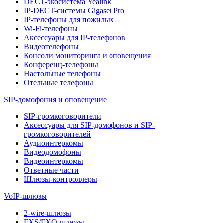
DECT-экосистема Yealink
IP-DECT-системы Gigaset Pro
IP-телефоны для пожилых
Wi-Fi-телефоны
Аксессуары для IP-телефонов
Видеотелефоны
Консоли мониторинга и оповещения
Конференц-телефоны
Настольные телефоны
Отельные телефоны
SIP-домофония и оповещение
SIP-громкоговорители
Аксессуары для SIP-домофонов и SIP-
громкоговорителей
Аудиоинтеркомы
Видеодомофоны
Видеоинтеркомы
Ответные части
Шлюзы-контроллеры
VoIP-шлюзы
2-wire-шлюзы
FXS/FXO-шлюзы