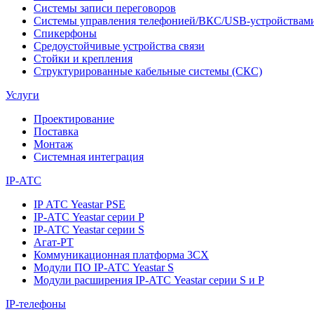
Системы записи переговоров
Системы управления телефонией/ВКС/USB-устройствам
Спикерфоны
Средоустойчивые устройства связи
Стойки и крепления
Структурированные кабельные системы (СКС)
Услуги
Проектирование
Поставка
Монтаж
Системная интеграция
IP-АТС
IP АТС Yeastar PSE
IP-АТС Yeastar серии P
IP-АТС Yeastar серии S
Агат-РТ
Коммуникационная платформа 3CX
Модули ПО IP-АТС Yeastar S
Модули расширения IP-АТС Yeastar серии S и P
IP-телефоны