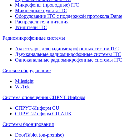
Микрофоны (проводные) ITC
Микшерные пульты ITC
Оборудование ITC с поддержкой протокола Dante
Распределители питания
Усилители ITC
Радиомикрофонные системы
Аксессуары для радиомикрофонных систем ITC
Двухканальные радиомикрофонные системы ITC
Одноканальные радиомикрофонные системы ITC
Сетевое оборудование
Milesight
Wi-Tek
Система оповещения СПРУТ-Информ
СПРУТ-Информ CU
СПРУТ-Информ CU АПК
Системы бронирования
DoorTablet (on-premise)