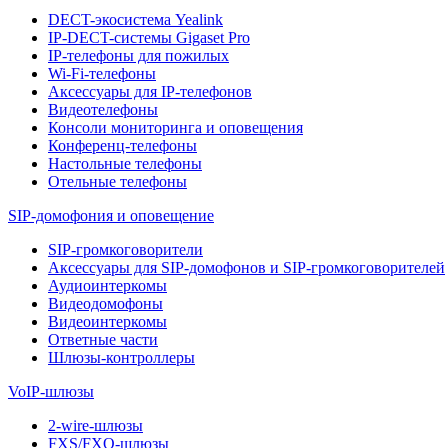
DECT-экосистема Yealink
IP-DECT-системы Gigaset Pro
IP-телефоны для пожилых
Wi-Fi-телефоны
Аксессуары для IP-телефонов
Видеотелефоны
Консоли мониторинга и оповещения
Конференц-телефоны
Настольные телефоны
Отельные телефоны
SIP-домофония и оповещение
SIP-громкоговорители
Аксессуары для SIP-домофонов и SIP-громкоговорителей
Аудиоинтеркомы
Видеодомофоны
Видеоинтеркомы
Ответные части
Шлюзы-контроллеры
VoIP-шлюзы
2-wire-шлюзы
FXS/FXO-шлюзы