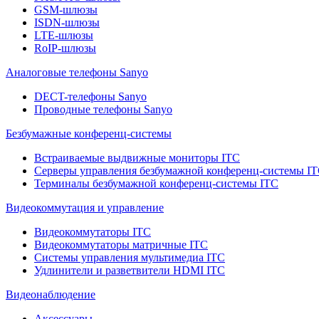
GSM-шлюзы
ISDN-шлюзы
LTE-шлюзы
RoIP-шлюзы
Аналоговые телефоны Sanyo
DECT-телефоны Sanyo
Проводные телефоны Sanyo
Безбумажные конференц-системы
Встраиваемые выдвижные мониторы ITC
Серверы управления безбумажной конференц-системы I
Терминалы безбумажной конференц-системы ITC
Видеокоммутация и управление
Видеокоммутаторы ITC
Видеокоммутаторы матричные ITC
Системы управления мультимедиа ITC
Удлинители и разветвители HDMI ITC
Видеонаблюдение
Аксессуары