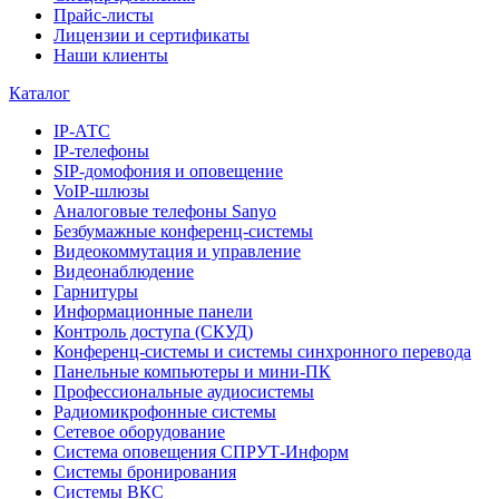
Прайс-листы
Лицензии и сертификаты
Наши клиенты
Каталог
IP-АТС
IP-телефоны
SIP-домофония и оповещение
VoIP-шлюзы
Аналоговые телефоны Sanyo
Безбумажные конференц-системы
Видеокоммутация и управление
Видеонаблюдение
Гарнитуры
Информационные панели
Контроль доступа (СКУД)
Конференц-системы и системы синхронного перевода
Панельные компьютеры и мини-ПК
Профессиональные аудиосистемы
Радиомикрофонные системы
Сетевое оборудование
Система оповещения СПРУТ-Информ
Системы бронирования
Системы ВКС