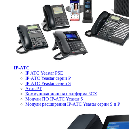
IP-АТС
IP АТС Yeastar PSE
IP-АТС Yeastar серии P
IP-АТС Yeastar серии S
Агат-РТ
Коммуникационная платформа 3CX
Модули ПО IP-АТС Yeastar S
Модули расширения IP-АТС Yeastar серии S и P