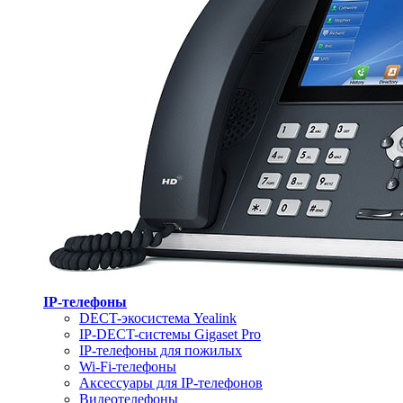
IP-телефоны
DECT-экосистема Yealink
IP-DECT-системы Gigaset Pro
IP-телефоны для пожилых
Wi-Fi-телефоны
Аксессуары для IP-телефонов
Видеотелефоны