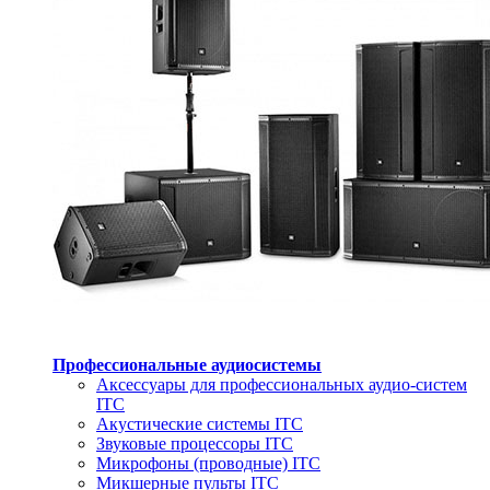
Профессиональные аудиосистемы
Аксессуары для профессиональных аудио-систем
ITC
Акустические системы ITC
Звуковые процессоры ITC
Микрофоны (проводные) ITC
Микшерные пульты ITC