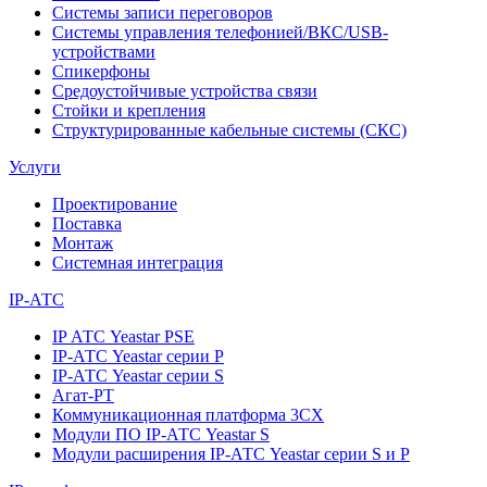
Системы записи переговоров
Системы управления телефонией/ВКС/USB-
устройствами
Спикерфоны
Средоустойчивые устройства связи
Стойки и крепления
Структурированные кабельные системы (СКС)
Услуги
Проектирование
Поставка
Монтаж
Системная интеграция
IP-АТС
IP АТС Yeastar PSE
IP-АТС Yeastar серии P
IP-АТС Yeastar серии S
Агат-РТ
Коммуникационная платформа 3CX
Модули ПО IP-АТС Yeastar S
Модули расширения IP-АТС Yeastar серии S и P