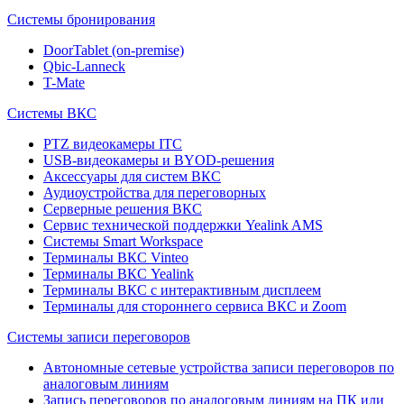
Системы бронирования
DoorTablet (on-premise)
Qbic-Lanneck
T-Mate
Системы ВКС
PTZ видеокамеры ITC
USB-видеокамеры и BYOD-решения
Аксессуары для систем ВКС
Аудиоустройства для переговорных
Серверные решения ВКС
Сервис технической поддержки Yealink AMS
Системы Smart Workspace
Терминалы ВКС Vinteo
Терминалы ВКС Yealink
Терминалы ВКС с интерактивным дисплеем
Терминалы для стороннего сервиса ВКС и Zoom
Системы записи переговоров
Автономные сетевые устройства записи переговоров по
аналоговым линиям
Запись переговоров по аналоговым линиям на ПК или