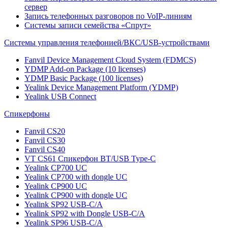
сервер
Запись телефонных разговоров по VoIP-линиям
Системы записи семейства «Спрут»
Системы управления телефонией/ВКС/USB-устройствами
Fanvil Device Management Cloud System (FDMCS)
YDMP Add-on Package (10 licenses)
YDMP Basic Package (100 licenses)
Yealink Device Management Platform (YDMP)
Yealink USB Connect
Спикерфоны
Fanvil CS20
Fanvil CS30
Fanvil CS40
VT CS61 Cпикерфон BT/USB Type-C
Yealink CP700 UC
Yealink CP700 with dongle UC
Yealink CP900 UC
Yealink CP900 with dongle UC
Yealink SP92 USB-C/A
Yealink SP92 with Dongle USB-C/A
Yealink SP96 USB-C/A