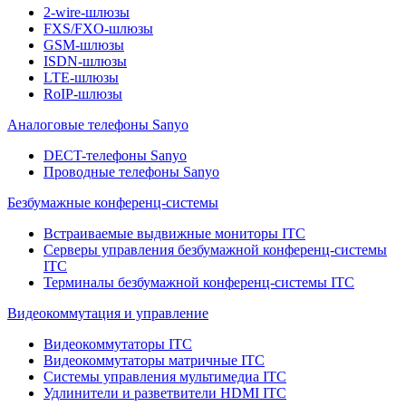
2-wire-шлюзы
FXS/FXO-шлюзы
GSM-шлюзы
ISDN-шлюзы
LTE-шлюзы
RoIP-шлюзы
Аналоговые телефоны Sanyo
DECT-телефоны Sanyo
Проводные телефоны Sanyo
Безбумажные конференц-системы
Встраиваемые выдвижные мониторы ITC
Серверы управления безбумажной конференц-системы
ITC
Терминалы безбумажной конференц-системы ITC
Видеокоммутация и управление
Видеокоммутаторы ITC
Видеокоммутаторы матричные ITC
Системы управления мультимедиа ITC
Удлинители и разветвители HDMI ITC