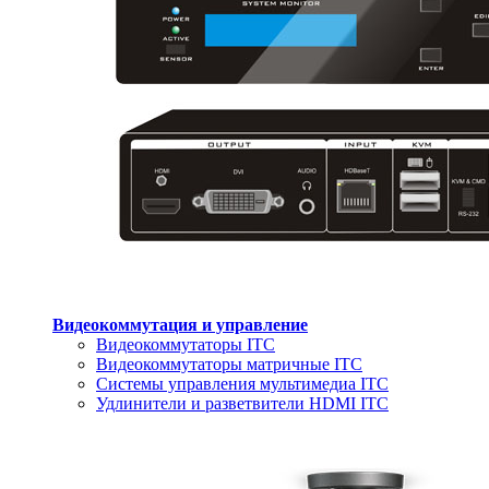
Видеокоммутация и управление
Видеокоммутаторы ITC
Видеокоммутаторы матричные ITC
Системы управления мультимедиа ITC
Удлинители и разветвители HDMI ITC