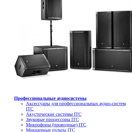
Профессиональные аудиосистемы
Аксессуары для профессиональных аудио-систем
ITC
Акустические системы ITC
Звуковые процессоры ITC
Микрофоны (проводные) ITC
Микшерные пульты ITC