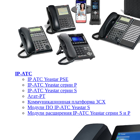
IP-АТС
IP АТС Yeastar PSE
IP-АТС Yeastar серии P
IP-АТС Yeastar серии S
Агат-РТ
Коммуникационная платформа 3CX
Модули ПО IP-АТС Yeastar S
Модули расширения IP-АТС Yeastar серии S и P