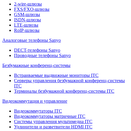
2-wire-шлюзы
FXS/FXO-шлюзы
GSM-шлюзы
ISDN-шлюзы
LTE-шлюзы
RoIP-шлюзы
Аналоговые телефоны Sanyo
DECT-телефоны Sanyo
Проводные телефоны Sanyo
Безбумажные конференц-системы
Встраиваемые выдвижные мониторы ITC
Серверы управления безбумажной конференц-системы
ITC
Терминалы безбумажной конференц-системы ITC
Видеокоммутация и управление
Видеокоммутаторы ITC
Видеокоммутаторы матричные ITC
Системы управления мультимедиа ITC
Удлинители и разветвители HDMI ITC