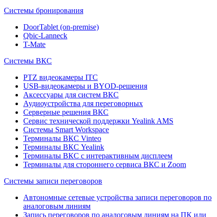
Системы бронирования
DoorTablet (on-premise)
Qbic-Lanneck
T-Mate
Системы ВКС
PTZ видеокамеры ITC
USB-видеокамеры и BYOD-решения
Аксессуары для систем ВКС
Аудиоустройства для переговорных
Серверные решения ВКС
Сервис технической поддержки Yealink AMS
Системы Smart Workspace
Терминалы ВКС Vinteo
Терминалы ВКС Yealink
Терминалы ВКС с интерактивным дисплеем
Терминалы для стороннего сервиса ВКС и Zoom
Системы записи переговоров
Автономные сетевые устройства записи переговоров по
аналоговым линиям
Запись переговоров по аналоговым линиям на ПК или