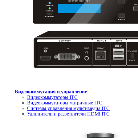
Видеокоммутация и управление
Видеокоммутаторы ITC
Видеокоммутаторы матричные ITC
Системы управления мультимедиа ITC
Удлинители и разветвители HDMI ITC