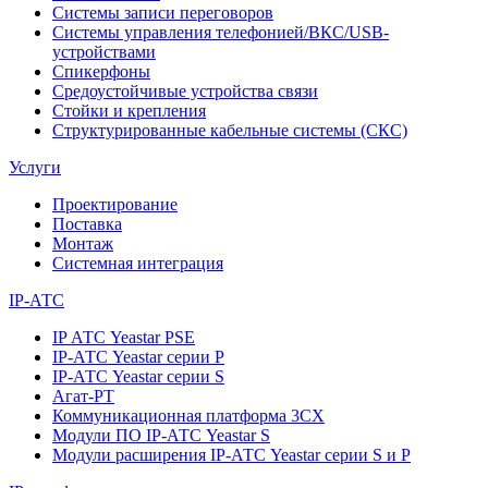
Системы записи переговоров
Системы управления телефонией/ВКС/USB-
устройствами
Спикерфоны
Средоустойчивые устройства связи
Стойки и крепления
Структурированные кабельные системы (СКС)
Услуги
Проектирование
Поставка
Монтаж
Системная интеграция
IP-АТС
IP АТС Yeastar PSE
IP-АТС Yeastar серии P
IP-АТС Yeastar серии S
Агат-РТ
Коммуникационная платформа 3CX
Модули ПО IP-АТС Yeastar S
Модули расширения IP-АТС Yeastar серии S и P