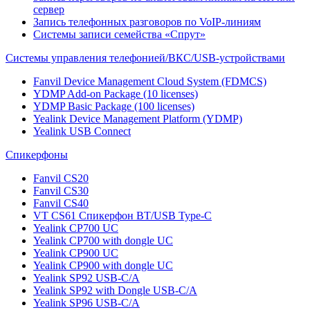
сервер
Запись телефонных разговоров по VoIP-линиям
Системы записи семейства «Спрут»
Системы управления телефонией/ВКС/USB-устройствами
Fanvil Device Management Cloud System (FDMCS)
YDMP Add-on Package (10 licenses)
YDMP Basic Package (100 licenses)
Yealink Device Management Platform (YDMP)
Yealink USB Connect
Спикерфоны
Fanvil CS20
Fanvil CS30
Fanvil CS40
VT CS61 Cпикерфон BT/USB Type-C
Yealink CP700 UC
Yealink CP700 with dongle UC
Yealink CP900 UC
Yealink CP900 with dongle UC
Yealink SP92 USB-C/A
Yealink SP92 with Dongle USB-C/A
Yealink SP96 USB-C/A