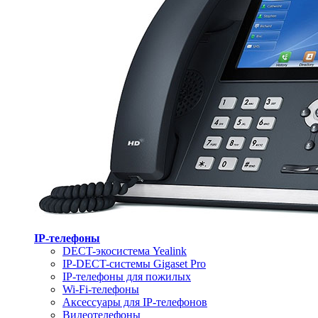
IP-телефоны
DECT-экосистема Yealink
IP-DECT-системы Gigaset Pro
IP-телефоны для пожилых
Wi-Fi-телефоны
Аксессуары для IP-телефонов
Видеотелефоны