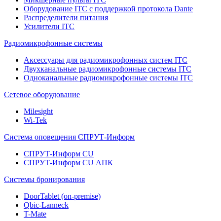
Оборудование ITC с поддержкой протокола Dante
Распределители питания
Усилители ITC
Радиомикрофонные системы
Аксессуары для радиомикрофонных систем ITC
Двухканальные радиомикрофонные системы ITC
Одноканальные радиомикрофонные системы ITC
Сетевое оборудование
Milesight
Wi-Tek
Система оповещения СПРУТ-Информ
СПРУТ-Информ CU
СПРУТ-Информ CU АПК
Системы бронирования
DoorTablet (on-premise)
Qbic-Lanneck
T-Mate