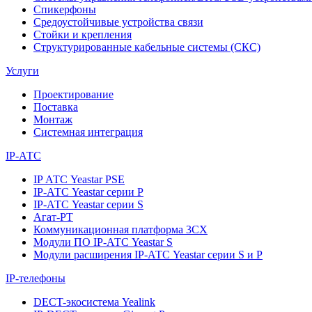
Спикерфоны
Средоустойчивые устройства связи
Стойки и крепления
Структурированные кабельные системы (СКС)
Услуги
Проектирование
Поставка
Монтаж
Системная интеграция
IP-АТС
IP АТС Yeastar PSE
IP-АТС Yeastar серии P
IP-АТС Yeastar серии S
Агат-РТ
Коммуникационная платформа 3CX
Модули ПО IP-АТС Yeastar S
Модули расширения IP-АТС Yeastar серии S и P
IP-телефоны
DECT-экосистема Yealink