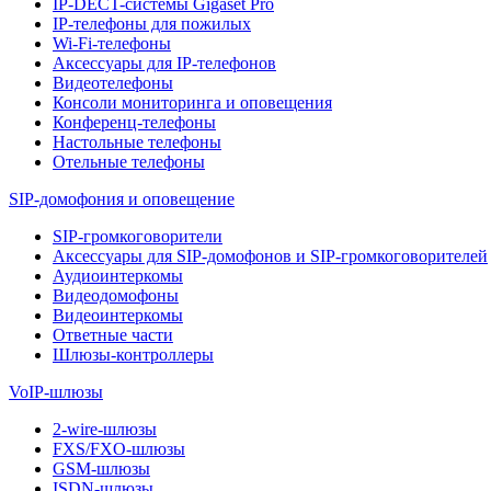
IP-DECT-системы Gigaset Pro
IP-телефоны для пожилых
Wi-Fi-телефоны
Аксессуары для IP-телефонов
Видеотелефоны
Консоли мониторинга и оповещения
Конференц-телефоны
Настольные телефоны
Отельные телефоны
SIP-домофония и оповещение
SIP-громкоговорители
Аксессуары для SIP-домофонов и SIP-громкоговорителей
Аудиоинтеркомы
Видеодомофоны
Видеоинтеркомы
Ответные части
Шлюзы-контроллеры
VoIP-шлюзы
2-wire-шлюзы
FXS/FXO-шлюзы
GSM-шлюзы
ISDN-шлюзы