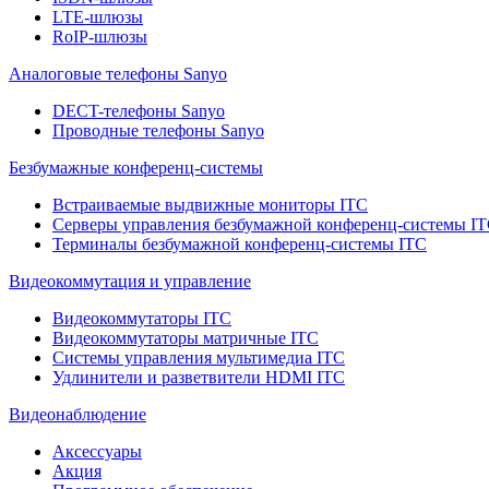
LTE-шлюзы
RoIP-шлюзы
Аналоговые телефоны Sanyo
DECT-телефоны Sanyo
Проводные телефоны Sanyo
Безбумажные конференц-системы
Встраиваемые выдвижные мониторы ITC
Серверы управления безбумажной конференц-системы I
Терминалы безбумажной конференц-системы ITC
Видеокоммутация и управление
Видеокоммутаторы ITC
Видеокоммутаторы матричные ITC
Системы управления мультимедиа ITC
Удлинители и разветвители HDMI ITC
Видеонаблюдение
Аксессуары
Акция