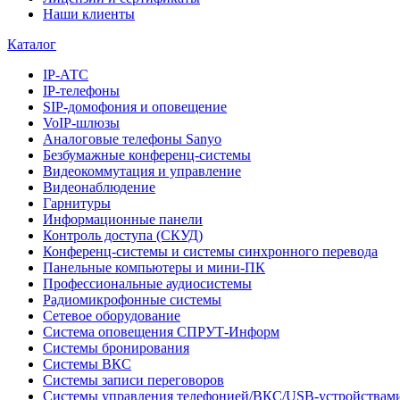
Наши клиенты
Каталог
IP-АТС
IP-телефоны
SIP-домофония и оповещение
VoIP-шлюзы
Аналоговые телефоны Sanyo
Безбумажные конференц-системы
Видеокоммутация и управление
Видеонаблюдение
Гарнитуры
Информационные панели
Контроль доступа (СКУД)
Конференц-системы и системы синхронного перевода
Панельные компьютеры и мини-ПК
Профессиональные аудиосистемы
Радиомикрофонные системы
Сетевое оборудование
Система оповещения СПРУТ-Информ
Системы бронирования
Системы ВКС
Системы записи переговоров
Системы управления телефонией/ВКС/USB-устройствам