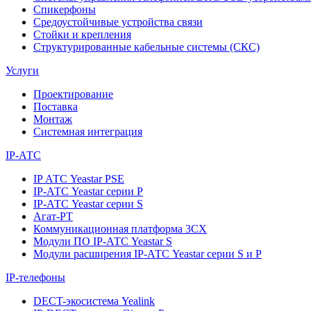
Спикерфоны
Средоустойчивые устройства связи
Стойки и крепления
Структурированные кабельные системы (СКС)
Услуги
Проектирование
Поставка
Монтаж
Системная интеграция
IP-АТС
IP АТС Yeastar PSE
IP-АТС Yeastar серии P
IP-АТС Yeastar серии S
Агат-РТ
Коммуникационная платформа 3CX
Модули ПО IP-АТС Yeastar S
Модули расширения IP-АТС Yeastar серии S и P
IP-телефоны
DECT-экосистема Yealink