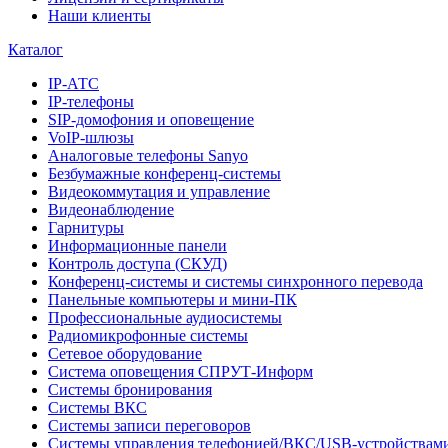
Наши клиенты
Каталог
IP-АТС
IP-телефоны
SIP-домофония и оповещение
VoIP-шлюзы
Аналоговые телефоны Sanyo
Безбумажные конференц-системы
Видеокоммутация и управление
Видеонаблюдение
Гарнитуры
Информационные панели
Контроль доступа (СКУД)
Конференц-системы и системы синхронного перевода
Панельные компьютеры и мини-ПК
Профессиональные аудиосистемы
Радиомикрофонные системы
Сетевое оборудование
Система оповещения СПРУТ-Информ
Системы бронирования
Системы ВКС
Системы записи переговоров
Системы управления телефонией/ВКС/USB-устройствам