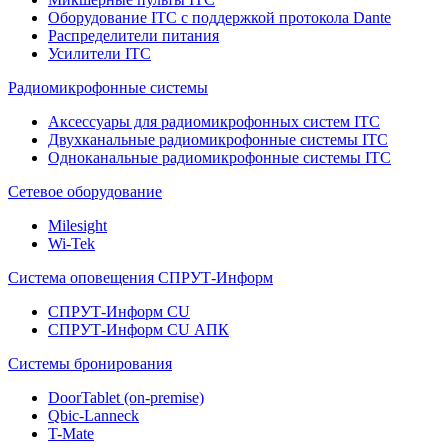
Оборудование ITC с поддержкой протокола Dante
Распределители питания
Усилители ITC
Радиомикрофонные системы
Аксессуары для радиомикрофонных систем ITC
Двухканальные радиомикрофонные системы ITC
Одноканальные радиомикрофонные системы ITC
Сетевое оборудование
Milesight
Wi-Tek
Система оповещения СПРУТ-Информ
СПРУТ-Информ CU
СПРУТ-Информ CU АПК
Системы бронирования
DoorTablet (on-premise)
Qbic-Lanneck
T-Mate