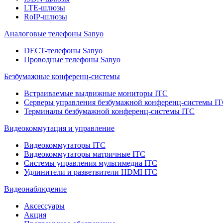
LTE-шлюзы
RoIP-шлюзы
Аналоговые телефоны Sanyo
DECT-телефоны Sanyo
Проводные телефоны Sanyo
Безбумажные конференц-системы
Встраиваемые выдвижные мониторы ITC
Серверы управления безбумажной конференц-системы I
Терминалы безбумажной конференц-системы ITC
Видеокоммутация и управление
Видеокоммутаторы ITC
Видеокоммутаторы матричные ITC
Системы управления мультимедиа ITC
Удлинители и разветвители HDMI ITC
Видеонаблюдение
Аксессуары
Акция