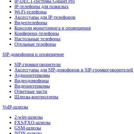
IP-DECT-системы Gigaset Pro
IP-телефоны для пожилых
Wi-Fi-телефоны
Аксессуары для IP-телефонов
Видеотелефоны
Консоли мониторинга и оповещения
Конференц-телефоны
Настольные телефоны
Отельные телефоны
SIP-домофония и оповещение
SIP-громкоговорители
Аксессуары для SIP-домофонов и SIP-громкоговорителей
Аудиоинтеркомы
Видеодомофоны
Видеоинтеркомы
Ответные части
Шлюзы-контроллеры
VoIP-шлюзы
2-wire-шлюзы
FXS/FXO-шлюзы
GSM-шлюзы
ISDN-шлюзы