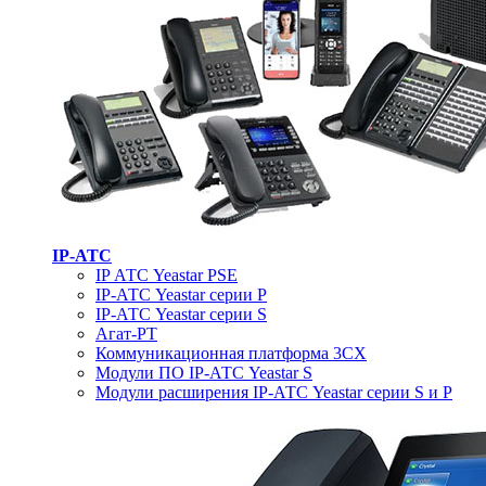
IP-АТС
IP АТС Yeastar PSE
IP-АТС Yeastar серии P
IP-АТС Yeastar серии S
Агат-РТ
Коммуникационная платформа 3CX
Модули ПО IP-АТС Yeastar S
Модули расширения IP-АТС Yeastar серии S и P