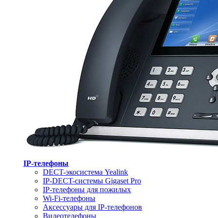
IP-телефоны
DECT-экосистема Yealink
IP-DECT-системы Gigaset Pro
IP-телефоны для пожилых
Wi-Fi-телефоны
Аксессуары для IP-телефонов
Видеотелефоны