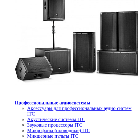
Профессиональные аудиосистемы
Аксессуары для профессиональных аудио-систем
ITC
Акустические системы ITC
Звуковые процессоры ITC
Микрофоны (проводные) ITC
Микшерные пульты ITC