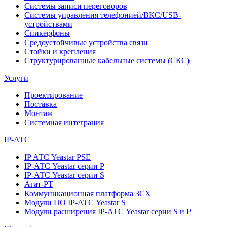
Системы записи переговоров
Системы управления телефонией/ВКС/USB-
устройствами
Спикерфоны
Средоустойчивые устройства связи
Стойки и крепления
Структурированные кабельные системы (СКС)
Услуги
Проектирование
Поставка
Монтаж
Системная интеграция
IP-АТС
IP АТС Yeastar PSE
IP-АТС Yeastar серии P
IP-АТС Yeastar серии S
Агат-РТ
Коммуникационная платформа 3CX
Модули ПО IP-АТС Yeastar S
Модули расширения IP-АТС Yeastar серии S и P