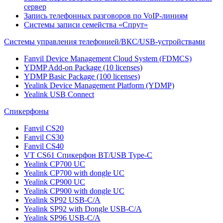
сервер
Запись телефонных разговоров по VoIP-линиям
Системы записи семейства «Спрут»
Системы управления телефонией/ВКС/USB-устройствами
Fanvil Device Management Cloud System (FDMCS)
YDMP Add-on Package (10 licenses)
YDMP Basic Package (100 licenses)
Yealink Device Management Platform (YDMP)
Yealink USB Connect
Спикерфоны
Fanvil CS20
Fanvil CS30
Fanvil CS40
VT CS61 Cпикерфон BT/USB Type-C
Yealink CP700 UC
Yealink CP700 with dongle UC
Yealink CP900 UC
Yealink CP900 with dongle UC
Yealink SP92 USB-C/A
Yealink SP92 with Dongle USB-C/A
Yealink SP96 USB-C/A