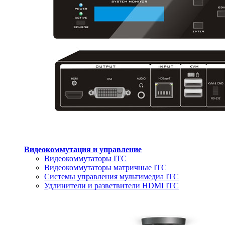
Видеокоммутация и управление
Видеокоммутаторы ITC
Видеокоммутаторы матричные ITC
Системы управления мультимедиа ITC
Удлинители и разветвители HDMI ITC