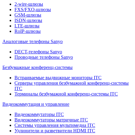
2-wire-шлюзы
FXS/FXO-шлюзы
GSM-шлюзы
ISDN-шлюзы
LTE-шлюзы
RoIP-шлюзы
Аналоговые телефоны Sanyo
DECT-телефоны Sanyo
Проводные телефоны Sanyo
Безбумажные конференц-системы
Встраиваемые выдвижные мониторы ITC
Серверы управления безбумажной конференц-системы
ITC
Терминалы безбумажной конференц-системы ITC
Видеокоммутация и управление
Видеокоммутаторы ITC
Видеокоммутаторы матричные ITC
Системы управления мультимедиа ITC
Удлинители и разветвители HDMI ITC