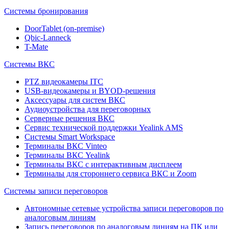
Системы бронирования
DoorTablet (on-premise)
Qbic-Lanneck
T-Mate
Системы ВКС
PTZ видеокамеры ITC
USB-видеокамеры и BYOD-решения
Аксессуары для систем ВКС
Аудиоустройства для переговорных
Серверные решения ВКС
Сервис технической поддержки Yealink AMS
Системы Smart Workspace
Терминалы ВКС Vinteo
Терминалы ВКС Yealink
Терминалы ВКС с интерактивным дисплеем
Терминалы для стороннего сервиса ВКС и Zoom
Системы записи переговоров
Автономные сетевые устройства записи переговоров по
аналоговым линиям
Запись переговоров по аналоговым линиям на ПК или