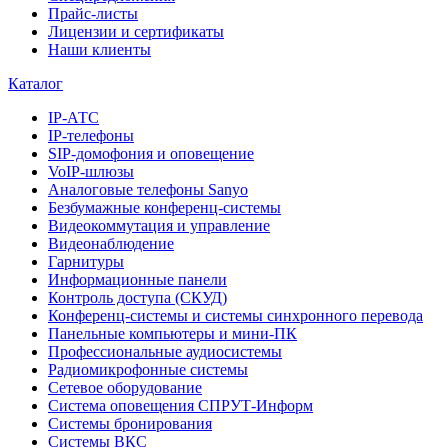
Прайс-листы
Лицензии и сертификаты
Наши клиенты
Каталог
IP-АТС
IP-телефоны
SIP-домофония и оповещение
VoIP-шлюзы
Аналоговые телефоны Sanyo
Безбумажные конференц-системы
Видеокоммутация и управление
Видеонаблюдение
Гарнитуры
Информационные панели
Контроль доступа (СКУД)
Конференц-системы и системы синхронного перевода
Панельные компьютеры и мини-ПК
Профессиональные аудиосистемы
Радиомикрофонные системы
Сетевое оборудование
Система оповещения СПРУТ-Информ
Системы бронирования
Системы ВКС