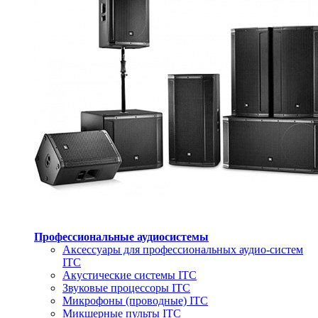
Профессиональные аудиосистемы
Аксессуары для профессиональных аудио-систем
ITC
Акустические системы ITC
Звуковые процессоры ITC
Микрофоны (проводные) ITC
Микшерные пульты ITC