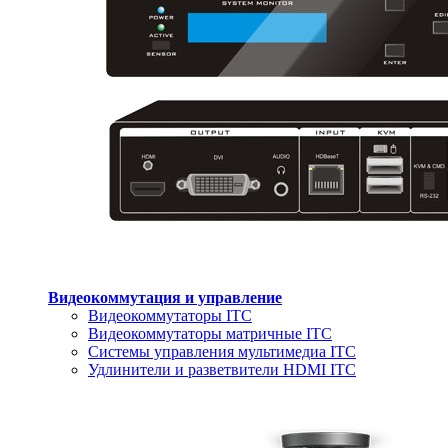
Видеокоммутация и управление
Видеокоммутаторы ITC
Видеокоммутаторы матричные ITC
Системы управления мультимедиа ITC
Удлинители и разветвители HDMI ITC