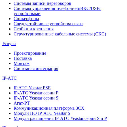
Системы записи переговоров
Системы управления телефонией/ВКС/USB-
устройствами
Спикерфоны
Средоустойчивые устройства связи
Стойки и крепления
Структурированные кабельные системы (СКС)
Услуги
Проектирование
Поставка
Монтаж
Системная интеграция
IP-АТС
IP АТС Yeastar PSE
IP-АТС Yeastar серии P
IP-АТС Yeastar серии S
Агат-РТ
Коммуникационная платформа 3CX
Модули ПО IP-АТС Yeastar S
Модули расширения IP-АТС Yeastar серии S и P