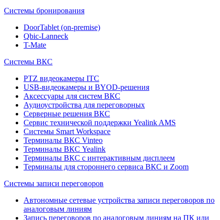
Системы бронирования
DoorTablet (on-premise)
Qbic-Lanneck
T-Mate
Системы ВКС
PTZ видеокамеры ITC
USB-видеокамеры и BYOD-решения
Аксессуары для систем ВКС
Аудиоустройства для переговорных
Серверные решения ВКС
Сервис технической поддержки Yealink AMS
Системы Smart Workspace
Терминалы ВКС Vinteo
Терминалы ВКС Yealink
Терминалы ВКС с интерактивным дисплеем
Терминалы для стороннего сервиса ВКС и Zoom
Системы записи переговоров
Автономные сетевые устройства записи переговоров по
аналоговым линиям
Запись переговоров по аналоговым линиям на ПК или