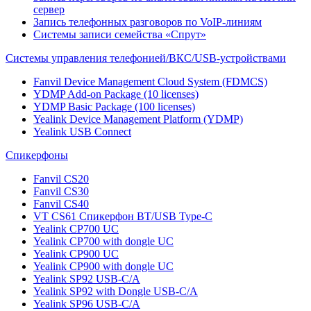
сервер
Запись телефонных разговоров по VoIP-линиям
Системы записи семейства «Спрут»
Системы управления телефонией/ВКС/USB-устройствами
Fanvil Device Management Cloud System (FDMCS)
YDMP Add-on Package (10 licenses)
YDMP Basic Package (100 licenses)
Yealink Device Management Platform (YDMP)
Yealink USB Connect
Спикерфоны
Fanvil CS20
Fanvil CS30
Fanvil CS40
VT CS61 Cпикерфон BT/USB Type-C
Yealink CP700 UC
Yealink CP700 with dongle UC
Yealink CP900 UC
Yealink CP900 with dongle UC
Yealink SP92 USB-C/A
Yealink SP92 with Dongle USB-C/A
Yealink SP96 USB-C/A