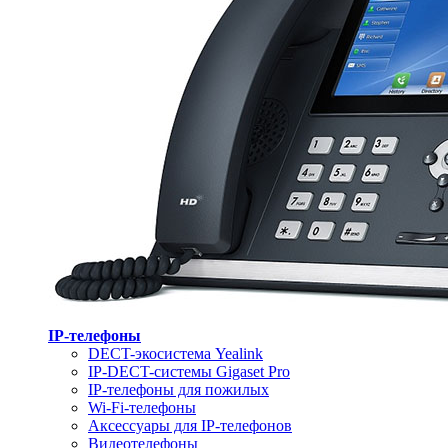
IP-телефоны
DECT-экосистема Yealink
IP-DECT-системы Gigaset Pro
IP-телефоны для пожилых
Wi-Fi-телефоны
Аксессуары для IP-телефонов
Видеотелефоны