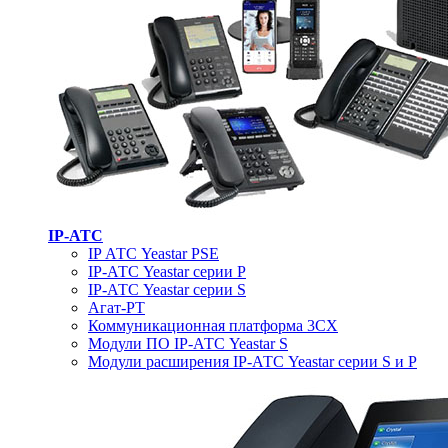
IP-АТС
IP АТС Yeastar PSE
IP-АТС Yeastar серии P
IP-АТС Yeastar серии S
Агат-РТ
Коммуникационная платформа 3CX
Модули ПО IP-АТС Yeastar S
Модули расширения IP-АТС Yeastar серии S и P