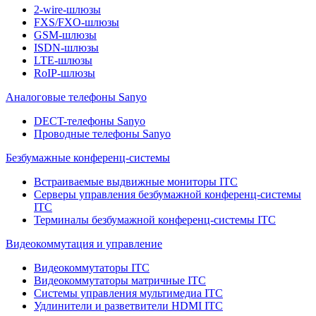
2-wire-шлюзы
FXS/FXO-шлюзы
GSM-шлюзы
ISDN-шлюзы
LTE-шлюзы
RoIP-шлюзы
Аналоговые телефоны Sanyo
DECT-телефоны Sanyo
Проводные телефоны Sanyo
Безбумажные конференц-системы
Встраиваемые выдвижные мониторы ITC
Серверы управления безбумажной конференц-системы
ITC
Терминалы безбумажной конференц-системы ITC
Видеокоммутация и управление
Видеокоммутаторы ITC
Видеокоммутаторы матричные ITC
Системы управления мультимедиа ITC
Удлинители и разветвители HDMI ITC