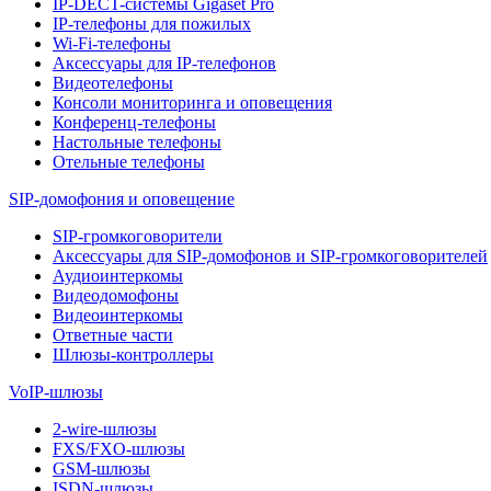
IP-DECT-системы Gigaset Pro
IP-телефоны для пожилых
Wi-Fi-телефоны
Аксессуары для IP-телефонов
Видеотелефоны
Консоли мониторинга и оповещения
Конференц-телефоны
Настольные телефоны
Отельные телефоны
SIP-домофония и оповещение
SIP-громкоговорители
Аксессуары для SIP-домофонов и SIP-громкоговорителей
Аудиоинтеркомы
Видеодомофоны
Видеоинтеркомы
Ответные части
Шлюзы-контроллеры
VoIP-шлюзы
2-wire-шлюзы
FXS/FXO-шлюзы
GSM-шлюзы
ISDN-шлюзы