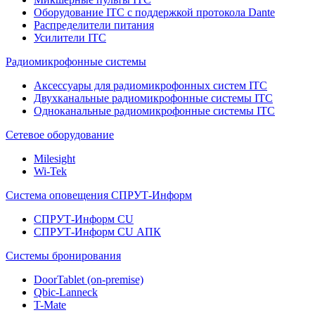
Оборудование ITC с поддержкой протокола Dante
Распределители питания
Усилители ITC
Радиомикрофонные системы
Аксессуары для радиомикрофонных систем ITC
Двухканальные радиомикрофонные системы ITC
Одноканальные радиомикрофонные системы ITC
Сетевое оборудование
Milesight
Wi-Tek
Система оповещения СПРУТ-Информ
СПРУТ-Информ CU
СПРУТ-Информ CU АПК
Системы бронирования
DoorTablet (on-premise)
Qbic-Lanneck
T-Mate