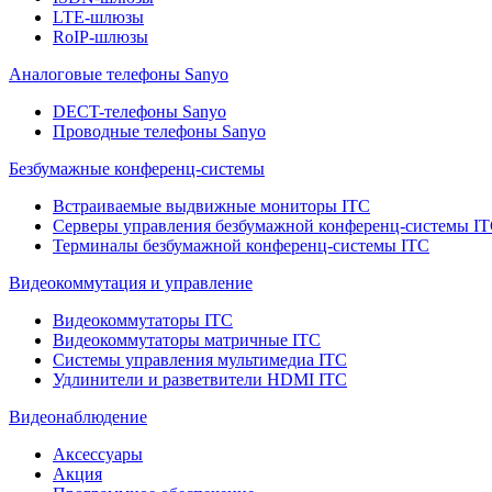
LTE-шлюзы
RoIP-шлюзы
Аналоговые телефоны Sanyo
DECT-телефоны Sanyo
Проводные телефоны Sanyo
Безбумажные конференц-системы
Встраиваемые выдвижные мониторы ITC
Серверы управления безбумажной конференц-системы I
Терминалы безбумажной конференц-системы ITC
Видеокоммутация и управление
Видеокоммутаторы ITC
Видеокоммутаторы матричные ITC
Системы управления мультимедиа ITC
Удлинители и разветвители HDMI ITC
Видеонаблюдение
Аксессуары
Акция