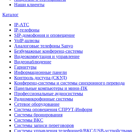
Наши клиенты
Каталог
IP-АТС
IP-телефоны
SIP-домофония и оповещение
VoIP-шлюзы
Аналоговые телефоны Sanyo
Безбумажные конференц-системы
Видеокоммутация и управление
Видеонаблюдение
Гарнитуры
Информационные панели
Контроль доступа (СКУД)
Конференц-системы и системы синхронного перевода
Панельные компьютеры и мини-ПК
Профессиональные аудиосистемы
Радиомикрофонные системы
Сетевое оборудование
Система оповещения СПРУТ-Информ
Системы бронирования
Системы ВКС
Системы записи переговоров
Системы управления телефонией/ВКС/USB-устройствам