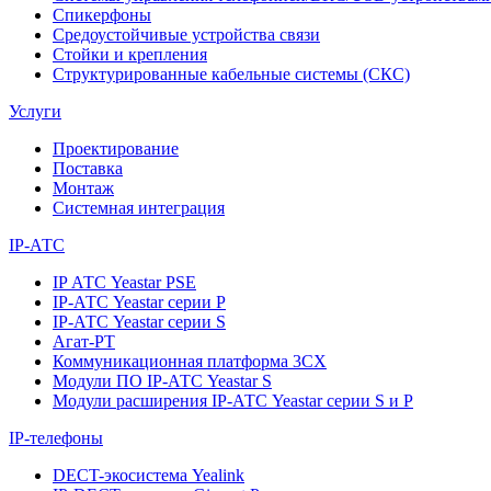
Спикерфоны
Средоустойчивые устройства связи
Стойки и крепления
Структурированные кабельные системы (СКС)
Услуги
Проектирование
Поставка
Монтаж
Системная интеграция
IP-АТС
IP АТС Yeastar PSE
IP-АТС Yeastar серии P
IP-АТС Yeastar серии S
Агат-РТ
Коммуникационная платформа 3CX
Модули ПО IP-АТС Yeastar S
Модули расширения IP-АТС Yeastar серии S и P
IP-телефоны
DECT-экосистема Yealink