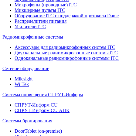
Микрофоны (проводные) ITC
Микшерные пульты ITC
Оборудование ITC с поддержкой протокола Dante
Распределители питания
Усилители ITC
Радиомикрофонные системы
Аксессуары для радиомикрофонных систем ITC
Двухканальные радиомикрофонные системы ITC
Одноканальные радиомикрофонные системы ITC
Сетевое оборудование
Milesight
Wi-Tek
Система оповещения СПРУТ-Информ
СПРУТ-Информ CU
СПРУТ-Информ CU АПК
Системы бронирования
DoorTablet (on-premise)