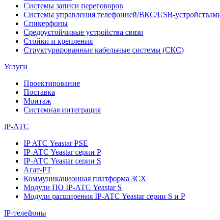
Системы записи переговоров
Системы управления телефонией/ВКС/USB-устройствам
Спикерфоны
Средоустойчивые устройства связи
Стойки и крепления
Структурированные кабельные системы (СКС)
Услуги
Проектирование
Поставка
Монтаж
Системная интеграция
IP-АТС
IP АТС Yeastar PSE
IP-АТС Yeastar серии P
IP-АТС Yeastar серии S
Агат-РТ
Коммуникационная платформа 3CX
Модули ПО IP-АТС Yeastar S
Модули расширения IP-АТС Yeastar серии S и P
IP-телефоны