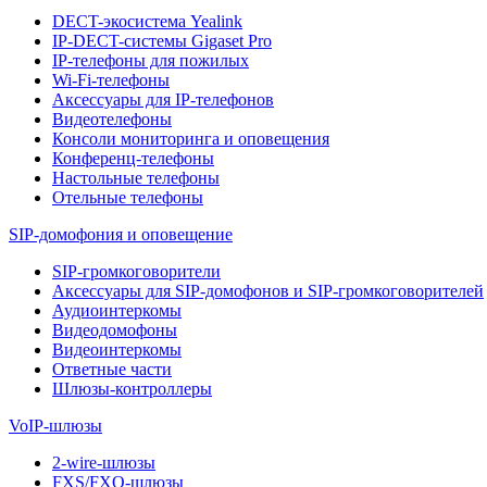
DECT-экосистема Yealink
IP-DECT-системы Gigaset Pro
IP-телефоны для пожилых
Wi-Fi-телефоны
Аксессуары для IP-телефонов
Видеотелефоны
Консоли мониторинга и оповещения
Конференц-телефоны
Настольные телефоны
Отельные телефоны
SIP-домофония и оповещение
SIP-громкоговорители
Аксессуары для SIP-домофонов и SIP-громкоговорителей
Аудиоинтеркомы
Видеодомофоны
Видеоинтеркомы
Ответные части
Шлюзы-контроллеры
VoIP-шлюзы
2-wire-шлюзы
FXS/FXO-шлюзы