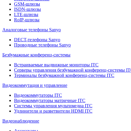
GSM-шлюзы
ISDN-шлюзы
LTE-шлюзы
RoIP-шлюзы
Аналоговые телефоны Sanyo
DECT-телефоны Sanyo
Проводные телефоны Sanyo
Безбумажные конференц-системы
Встраиваемые выдвижные мониторы ITC
Серверы управления безбумажной конференц-системы I
Терминалы безбумажной конференц-системы ITC
Видеокоммутация и управление
Видеокоммутаторы ITC
Видеокоммутаторы матричные ITC
Системы управления мультимедиа ITC
Удлинители и разветвители HDMI ITC
Видеонаблюдение
Аксессуары