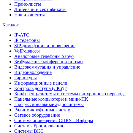
Прайс-листы
Лицензии и сертификаты
Наши клиенты
Каталог
IP-АТС
IP-телефоны
SIP-домофония и оповещение
VoIP-шлюзы
Аналоговые телефоны Sanyo
Безбумажные конференц-системы
Видеокоммутация и управление
Видеонаблюдение
Гарнитуры
Информационные панели
Контроль доступа (СКУД)
Конференц-системы и системы синхронного перевода
Панельные компьютеры и мини-ПК
Профессиональные аудиосистемы
Радиомикрофонные системы
Сетевое оборудование
Система оповещения СПРУТ-Информ
Системы бронирования
Системы ВКС