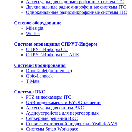
Аксессуары для радиомикрофонных систем ITC
Двухканальные радиомикрофонные системы ITC
Одноканальные радиомикрофонные системы ITC
Сетевое оборудование
Milesight
Wi-Tek
Система оповещения СПРУТ-Информ
СПРУТ-Информ CU
СПРУТ-Информ CU АПК
Системы бронирования
DoorTablet (on-premise)
Qbic-Lanneck
T-Mate
Системы ВКС
PTZ видеокамеры ITC
USB-видеокамеры и BYOD-решения
Аксессуары для систем ВКС
Аудиоустройства для переговорных
Серверные решения ВКС
Сервис технической поддержки Yealink AMS
Системы Smart Workspace