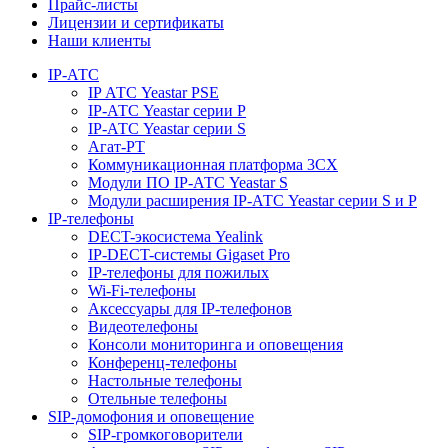
Прайс-листы
Лицензии и сертификаты
Наши клиенты
IP-АТС
IP АТС Yeastar PSE
IP-АТС Yeastar серии P
IP-АТС Yeastar серии S
Агат-РТ
Коммуникационная платформа 3CX
Модули ПО IP-АТС Yeastar S
Модули расширения IP-АТС Yeastar серии S и P
IP-телефоны
DECT-экосистема Yealink
IP-DECT-системы Gigaset Pro
IP-телефоны для пожилых
Wi-Fi-телефоны
Аксессуары для IP-телефонов
Видеотелефоны
Консоли мониторинга и оповещения
Конференц-телефоны
Настольные телефоны
Отельные телефоны
SIP-домофония и оповещение
SIP-громкоговорители