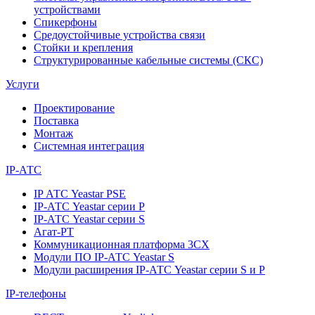
устройствами
Спикерфоны
Средоустойчивые устройства связи
Стойки и крепления
Структурированные кабельные системы (СКС)
Услуги
Проектирование
Поставка
Монтаж
Системная интеграция
IP-АТС
IP АТС Yeastar PSE
IP-АТС Yeastar серии P
IP-АТС Yeastar серии S
Агат-РТ
Коммуникационная платформа 3CX
Модули ПО IP-АТС Yeastar S
Модули расширения IP-АТС Yeastar серии S и P
IP-телефоны