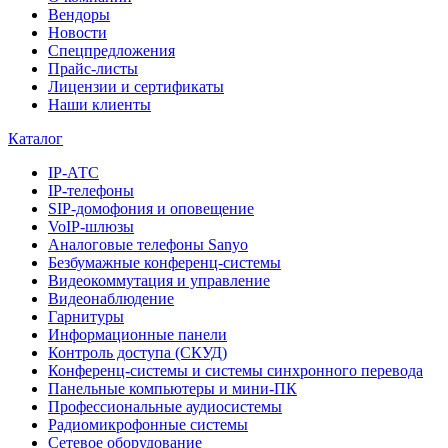
Вендоры
Новости
Спецпредложения
Прайс-листы
Лицензии и сертификаты
Наши клиенты
Каталог
IP-АТС
IP-телефоны
SIP-домофония и оповещение
VoIP-шлюзы
Аналоговые телефоны Sanyo
Безбумажные конференц-системы
Видеокоммутация и управление
Видеонаблюдение
Гарнитуры
Информационные панели
Контроль доступа (СКУД)
Конференц-системы и системы синхронного перевода
Панельные компьютеры и мини-ПК
Профессиональные аудиосистемы
Радиомикрофонные системы
Сетевое оборудование