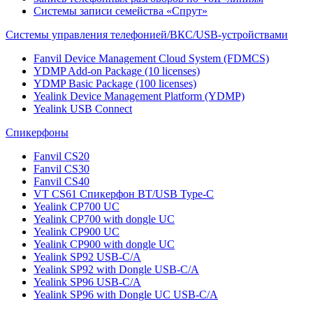
Системы записи семейства «Спрут»
Системы управления телефонией/ВКС/USB-устройствами
Fanvil Device Management Cloud System (FDMCS)
YDMP Add-on Package (10 licenses)
YDMP Basic Package (100 licenses)
Yealink Device Management Platform (YDMP)
Yealink USB Connect
Спикерфоны
Fanvil CS20
Fanvil CS30
Fanvil CS40
VT CS61 Cпикерфон BT/USB Type-C
Yealink CP700 UC
Yealink CP700 with dongle UC
Yealink CP900 UC
Yealink CP900 with dongle UC
Yealink SP92 USB-C/A
Yealink SP92 with Dongle USB-C/A
Yealink SP96 USB-C/A
Yealink SP96 with Dongle UC USB-C/A