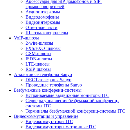
Аксессуары для SIP-домофонов и SIP-
громкоговорителей
Аудиоинтеркомы
Видеодомофоны
Видеоинтеркомы
Ответные части
Шлюзы-контроллеры
VoIP-шлюзы
2-wire-шлюзы
FXS/FXO-шлюзы
GSM-шлюзы
ISDN-шлюзы
LTE-шлюзы
RoIP-шлюзы
Аналоговые телефоны Sanyo
DECT-телефоны Sanyo
Проводные телефоны Sanyo
Безбумажные конференц-системы
Встраиваемые выдвижные мониторы ITC
Серверы управления безбумажной конференц-
системы ITC
Терминалы безбумажной конференц-системы ITC
Видеокоммутация и управление
Видеокоммутаторы ITC
Видеокоммутаторы матричные ITC