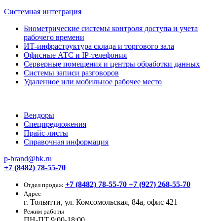
Системная интеграция
Биометрические системы контроля доступа и учета
рабочего времени
ИТ-инфраструктура склада и торгового зала
Офисные АТС и IP-телефония
Серверные помещения и центры обработки данных
Системы записи разговоров
Удаленное или мобильное рабочее место
Вендоры
Спецпредложения
Прайс-листы
Справочная информация
p-brand@bk.ru
+7 (8482) 78-55-70
+7 (8482) 78-55-70
+7 (927) 268-55-70
Отдел продаж
Адрес
г. Тольятти, ул. Комсомольская, 84а, офис 421
Режим работы
ПН-ПТ 9:00-18:00