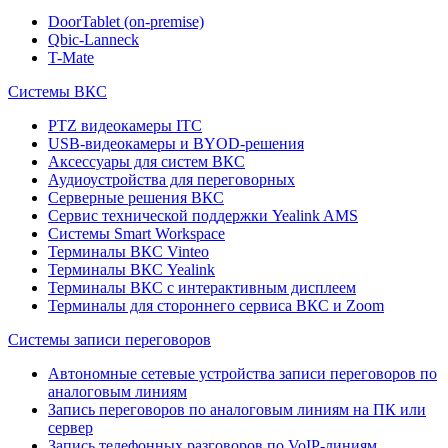
DoorTablet (on-premise)
Qbic-Lanneck
T-Mate
Системы ВКС
PTZ видеокамеры ITC
USB-видеокамеры и BYOD-решения
Аксессуары для систем ВКС
Аудиоустройства для переговорных
Серверные решения ВКС
Сервис технической поддержки Yealink AMS
Системы Smart Workspace
Терминалы ВКС Vinteo
Терминалы ВКС Yealink
Терминалы ВКС с интерактивным дисплеем
Терминалы для стороннего сервиса ВКС и Zoom
Системы записи переговоров
Автономные сетевые устройства записи переговоров по
аналоговым линиям
Запись переговоров по аналоговым линиям на ПК или
сервер
Запись телефонных разговоров по VoIP-линиям