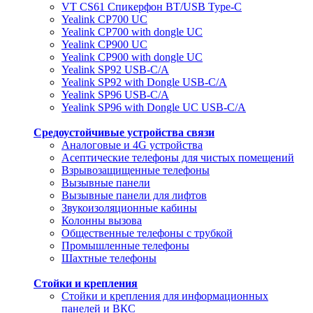
VT CS61 Cпикерфон BT/USB Type-C
Yealink CP700 UC
Yealink CP700 with dongle UC
Yealink CP900 UC
Yealink CP900 with dongle UC
Yealink SP92 USB-C/A
Yealink SP92 with Dongle USB-C/A
Yealink SP96 USB-C/A
Yealink SP96 with Dongle UC USB-C/A
Средоустойчивые устройства связи
Аналоговые и 4G устройства
Асептические телефоны для чистых помещений
Взрывозащищенные телефоны
Вызывные панели
Вызывные панели для лифтов
Звукоизоляционные кабины
Колонны вызова
Общественные телефоны с трубкой
Промышленные телефоны
Шахтные телефоны
Стойки и крепления
Стойки и крепления для информационных
панелей и ВКС