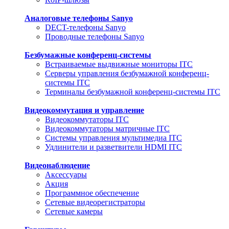
Аналоговые телефоны Sanyo
DECT-телефоны Sanyo
Проводные телефоны Sanyo
Безбумажные конференц-системы
Встраиваемые выдвижные мониторы ITC
Серверы управления безбумажной конференц-
системы ITC
Терминалы безбумажной конференц-системы ITC
Видеокоммутация и управление
Видеокоммутаторы ITC
Видеокоммутаторы матричные ITC
Системы управления мультимедиа ITC
Удлинители и разветвители HDMI ITC
Видеонаблюдение
Аксессуары
Акция
Программное обеспечение
Сетевые видеорегистраторы
Сетевые камеры