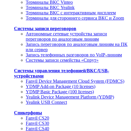
Терминалы ВКС Vinteo
Терминалы ВКС Yealink
Терминалы ВКС с интерактивным дисплеем
Терминалы для стороннего сервиса ВКС и Zoom
Системы записи переговоров
Автономные сетевые устройства записи
переговоров по аналоговым линиям
Запись переговоров по аналоговым линиям на ПК
или сервер
Запись телефонных разговоров по VoIP-линиям
Системы записи семейства «Спрут»
Системы управления телефонией/ВКС/USB-
устройствами
Fanvil Device Management Cloud System (FDMCS)
YDMP Add-on Package (10 licenses)
YDMP Basic Package (100 licenses)
Yealink Device Management Platform (YDMP)
Yealink USB Connect
Спикерфоны
Fanvil CS20
Fanvil CS30
Fanvil CS40