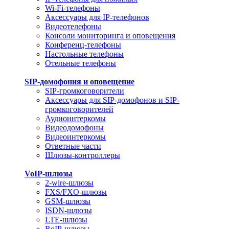
Wi-Fi-телефоны
Аксессуары для IP-телефонов
Видеотелефоны
Консоли мониторинга и оповещения
Конференц-телефоны
Настольные телефоны
Отельные телефоны
SIP-домофония и оповещение
SIP-громкоговорители
Аксессуары для SIP-домофонов и SIP-
громкоговорителей
Аудиоинтеркомы
Видеодомофоны
Видеоинтеркомы
Ответные части
Шлюзы-контроллеры
VoIP-шлюзы
2-wire-шлюзы
FXS/FXO-шлюзы
GSM-шлюзы
ISDN-шлюзы
LTE-шлюзы
RoIP-шлюзы