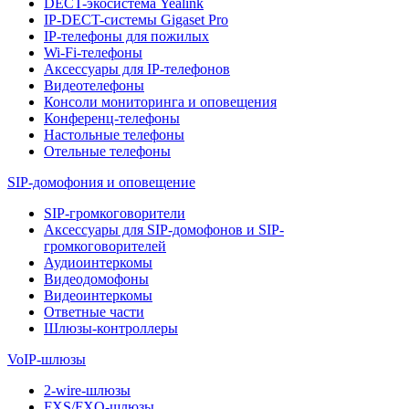
DECT-экосистема Yealink
IP-DECT-системы Gigaset Pro
IP-телефоны для пожилых
Wi-Fi-телефоны
Аксессуары для IP-телефонов
Видеотелефоны
Консоли мониторинга и оповещения
Конференц-телефоны
Настольные телефоны
Отельные телефоны
SIP-домофония и оповещение
SIP-громкоговорители
Аксессуары для SIP-домофонов и SIP-
громкоговорителей
Аудиоинтеркомы
Видеодомофоны
Видеоинтеркомы
Ответные части
Шлюзы-контроллеры
VoIP-шлюзы
2-wire-шлюзы
FXS/FXO-шлюзы