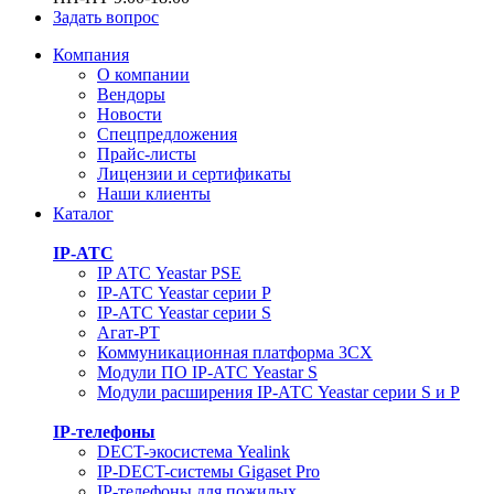
Задать вопрос
Компания
О компании
Вендоры
Новости
Спецпредложения
Прайс-листы
Лицензии и сертификаты
Наши клиенты
Каталог
IP-АТС
IP АТС Yeastar PSE
IP-АТС Yeastar серии P
IP-АТС Yeastar серии S
Агат-РТ
Коммуникационная платформа 3CX
Модули ПО IP-АТС Yeastar S
Модули расширения IP-АТС Yeastar серии S и P
IP-телефоны
DECT-экосистема Yealink
IP-DECT-системы Gigaset Pro
IP-телефоны для пожилых