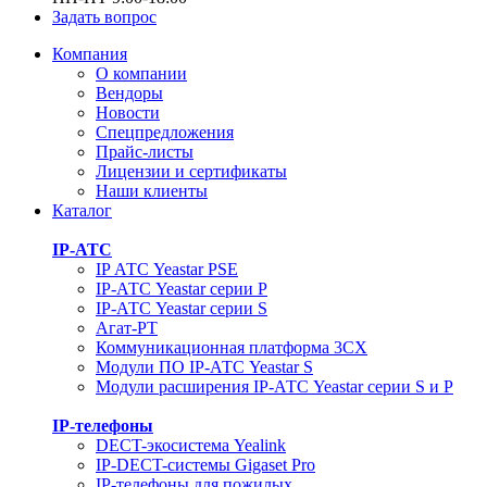
Задать вопрос
Компания
О компании
Вендоры
Новости
Спецпредложения
Прайс-листы
Лицензии и сертификаты
Наши клиенты
Каталог
IP-АТС
IP АТС Yeastar PSE
IP-АТС Yeastar серии P
IP-АТС Yeastar серии S
Агат-РТ
Коммуникационная платформа 3CX
Модули ПО IP-АТС Yeastar S
Модули расширения IP-АТС Yeastar серии S и P
IP-телефоны
DECT-экосистема Yealink
IP-DECT-системы Gigaset Pro
IP-телефоны для пожилых