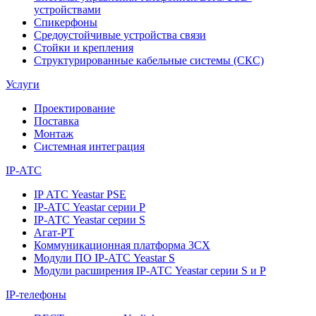
устройствами
Спикерфоны
Средоустойчивые устройства связи
Стойки и крепления
Структурированные кабельные системы (СКС)
Услуги
Проектирование
Поставка
Монтаж
Системная интеграция
IP-АТС
IP АТС Yeastar PSE
IP-АТС Yeastar серии P
IP-АТС Yeastar серии S
Агат-РТ
Коммуникационная платформа 3CX
Модули ПО IP-АТС Yeastar S
Модули расширения IP-АТС Yeastar серии S и P
IP-телефоны