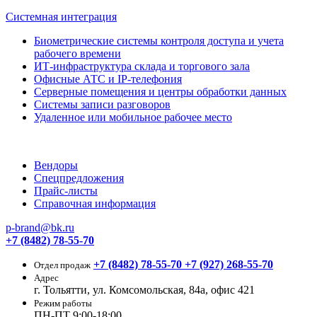
Системная интеграция
Биометрические системы контроля доступа и учета
рабочего времени
ИТ-инфраструктура склада и торгового зала
Офисные АТС и IP-телефония
Серверные помещения и центры обработки данных
Системы записи разговоров
Удаленное или мобильное рабочее место
Вендоры
Спецпредложения
Прайс-листы
Справочная информация
p-brand@bk.ru
+7 (8482) 78-55-70
+7 (8482) 78-55-70
+7 (927) 268-55-70
Отдел продаж
Адрес
г. Тольятти, ул. Комсомольская, 84а, офис 421
Режим работы
ПН-ПТ 9:00-18:00