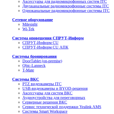
Аксессуары для радиомикрофонных систем ITC
Двухканальные радиомикрофонные системы ITC
Одноканальные радиомикрофонные системы ITC
Сетевое оборудование
Milesight
Wi-Tek
Система оповещения СПРУТ-Информ
СПРУТ-Информ CU
СПРУТ-Информ CU АПК
Системы бронирования
DoorTablet (on-premise)
Qbic-Lanneck
T-Mate
Системы ВКС
PTZ видеокамеры ITC
USB-видеокамеры и BYOD-решения
Аксессуары для систем ВКС
Аудиоустройства для переговорных
Серверные решения ВКС
Сервис технической поддержки Yealink AMS
Системы Smart Workspace