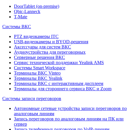
DoorTablet (on-premise)
Qbic-Lanneck
T-Mate
Системы ВКС
PTZ видеокамеры ITC
USB-видеокамеры и BYOD-решения
Аксессуары для систем ВКС
Аудиоустройства для переговорных
Серверные решения ВКС
Сервис технической поддержки Yealink AMS
Системы Smart Workspace
Терминалы ВКС Vinteo
Терминалы ВКС Yealink
Терминалы ВКС с интерактивным дисплеем
Терминалы для стороннего сервиса ВКС и Zoom
Системы записи переговоров
Автономные сетевые устройства записи переговоров по
аналоговым линиям
Запись переговоров по аналоговым линиям на ПК или
сервер
Запись телефонных разговоров по VoIP-линиям