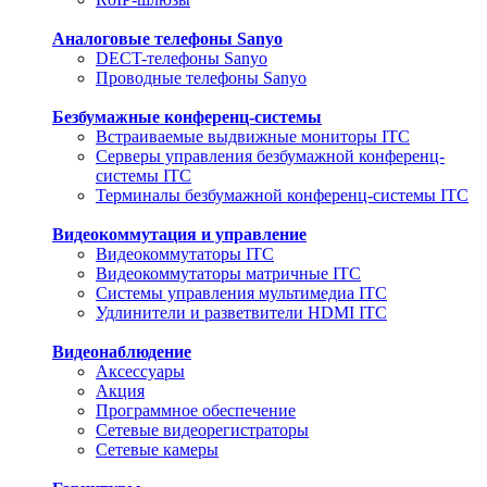
Аналоговые телефоны Sanyo
DECT-телефоны Sanyo
Проводные телефоны Sanyo
Безбумажные конференц-системы
Встраиваемые выдвижные мониторы ITC
Серверы управления безбумажной конференц-
системы ITC
Терминалы безбумажной конференц-системы ITC
Видеокоммутация и управление
Видеокоммутаторы ITC
Видеокоммутаторы матричные ITC
Системы управления мультимедиа ITC
Удлинители и разветвители HDMI ITC
Видеонаблюдение
Аксессуары
Акция
Программное обеспечение
Сетевые видеорегистраторы
Сетевые камеры