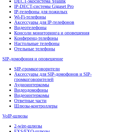
DECT-экосистема Yealink
IP-DECT-системы Gigaset Pro
IP-телефоны для пожилых
Wi-Fi-телефоны
Аксессуары для IP-телефонов
Видеотелефоны
Консоли мониторинга и оповещения
Конференц-телефоны
Настольные телефоны
Отельные телефоны
SIP-домофония и оповещение
SIP-громкоговорители
Аксессуары для SIP-домофонов и SIP-
громкоговорителей
Аудиоинтеркомы
Видеодомофоны
Видеоинтеркомы
Ответные части
Шлюзы-контроллеры
VoIP-шлюзы
2-wire-шлюзы
FXS/FXO-шлюзы