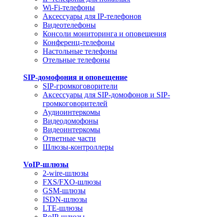
Wi-Fi-телефоны
Аксессуары для IP-телефонов
Видеотелефоны
Консоли мониторинга и оповещения
Конференц-телефоны
Настольные телефоны
Отельные телефоны
SIP-домофония и оповещение
SIP-громкоговорители
Аксессуары для SIP-домофонов и SIP-
громкоговорителей
Аудиоинтеркомы
Видеодомофоны
Видеоинтеркомы
Ответные части
Шлюзы-контроллеры
VoIP-шлюзы
2-wire-шлюзы
FXS/FXO-шлюзы
GSM-шлюзы
ISDN-шлюзы
LTE-шлюзы
RoIP-шлюзы