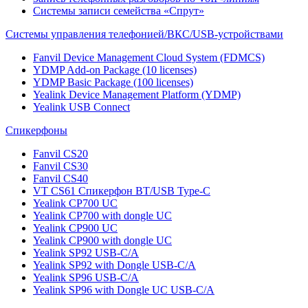
Системы записи семейства «Спрут»
Системы управления телефонией/ВКС/USB-устройствами
Fanvil Device Management Cloud System (FDMCS)
YDMP Add-on Package (10 licenses)
YDMP Basic Package (100 licenses)
Yealink Device Management Platform (YDMP)
Yealink USB Connect
Спикерфоны
Fanvil CS20
Fanvil CS30
Fanvil CS40
VT CS61 Cпикерфон BT/USB Type-C
Yealink CP700 UC
Yealink CP700 with dongle UC
Yealink CP900 UC
Yealink CP900 with dongle UC
Yealink SP92 USB-C/A
Yealink SP92 with Dongle USB-C/A
Yealink SP96 USB-C/A
Yealink SP96 with Dongle UC USB-C/A