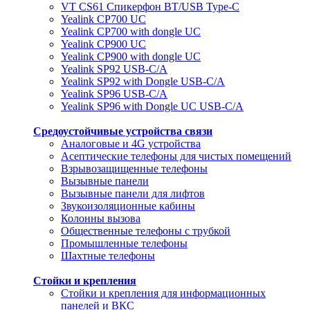
VT CS61 Cпикерфон BT/USB Type-C
Yealink CP700 UC
Yealink CP700 with dongle UC
Yealink CP900 UC
Yealink CP900 with dongle UC
Yealink SP92 USB-C/A
Yealink SP92 with Dongle USB-C/A
Yealink SP96 USB-C/A
Yealink SP96 with Dongle UC USB-C/A
Средоустойчивые устройства связи
Аналоговые и 4G устройства
Асептические телефоны для чистых помещений
Взрывозащищенные телефоны
Вызывные панели
Вызывные панели для лифтов
Звукоизоляционные кабины
Колонны вызова
Общественные телефоны с трубкой
Промышленные телефоны
Шахтные телефоны
Стойки и крепления
Стойки и крепления для информационных
панелей и ВКС