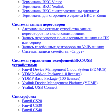
Терминалы ВКС Vinteo
Терминалы ВКС Yealink
Терминалы ВКС с интерактивным дисплеем
Терминалы для стороннего сервиса ВКС и Zoom
Системы записи переговоров
Автономные сетевые устройства записи
переговоров по аналоговым линиям
Запись переговоров по аналоговым линиям на ПК
или сервер
Запись телефонных разговоров по VoIP-линиям
Системы записи семейства «Спрут»
Системы управления телефонией/ВКС/USB-
устройствами
Fanvil Device Management Cloud System (FDMCS)
YDMP Add-on Package (10 licenses)
YDMP Basic Package (100 licenses)
Yealink Device Management Platform (YDMP)
Yealink USB Connect
Спикерфоны
Fanvil CS20
Fanvil CS30
Fanvil CS40