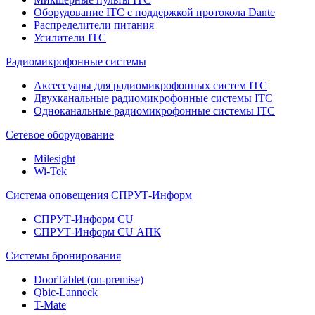
Оборудование ITC с поддержкой протокола Dante
Распределители питания
Усилители ITC
Радиомикрофонные системы
Аксессуары для радиомикрофонных систем ITC
Двухканальные радиомикрофонные системы ITC
Одноканальные радиомикрофонные системы ITC
Сетевое оборудование
Milesight
Wi-Tek
Система оповещения СПРУТ-Информ
СПРУТ-Информ CU
СПРУТ-Информ CU АПК
Системы бронирования
DoorTablet (on-premise)
Qbic-Lanneck
T-Mate