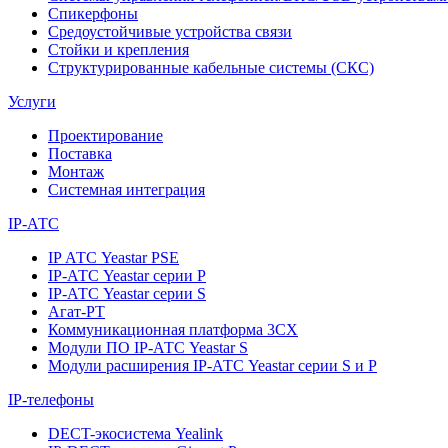
Спикерфоны
Средоустойчивые устройства связи
Стойки и крепления
Структурированные кабельные системы (СКС)
Услуги
Проектирование
Поставка
Монтаж
Системная интеграция
IP-АТС
IP АТС Yeastar PSE
IP-АТС Yeastar серии P
IP-АТС Yeastar серии S
Агат-РТ
Коммуникационная платформа 3CX
Модули ПО IP-АТС Yeastar S
Модули расширения IP-АТС Yeastar серии S и P
IP-телефоны
DECT-экосистема Yealink