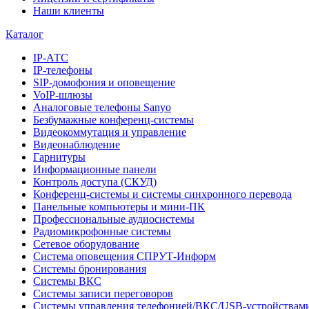
Наши клиенты
Каталог
IP-АТС
IP-телефоны
SIP-домофония и оповещение
VoIP-шлюзы
Аналоговые телефоны Sanyo
Безбумажные конференц-системы
Видеокоммутация и управление
Видеонаблюдение
Гарнитуры
Информационные панели
Контроль доступа (СКУД)
Конференц-системы и системы синхронного перевода
Панельные компьютеры и мини-ПК
Профессиональные аудиосистемы
Радиомикрофонные системы
Сетевое оборудование
Система оповещения СПРУТ-Информ
Системы бронирования
Системы ВКС
Системы записи переговоров
Системы управления телефонией/ВКС/USB-устройствам