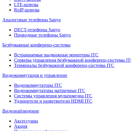
LTE-шлюзы
RoIP-шлюзы
Аналоговые телефоны Sanyo
DECT-телефоны Sanyo
Проводные телефоны Sanyo
Безбумажные конференц-системы
Встраиваемые выдвижные мониторы ITC
Серверы управления безбумажной конференц-системы I
Терминалы безбумажной конференц-системы ITC
Видеокоммутация и управление
Видеокоммутаторы ITC
Видеокоммутаторы матричные ITC
Системы управления мультимедиа ITC
Удлинители и разветвители HDMI ITC
Видеонаблюдение
Аксессуары
Акция