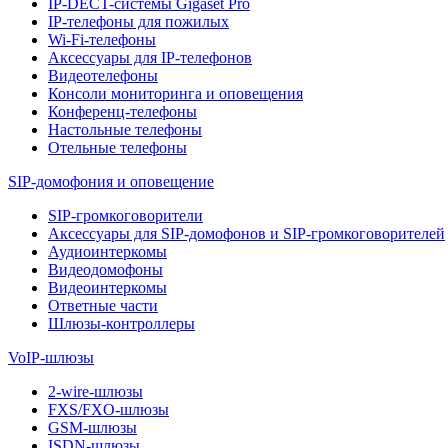
IP-DECT-системы Gigaset Pro
IP-телефоны для пожилых
Wi-Fi-телефоны
Аксессуары для IP-телефонов
Видеотелефоны
Консоли мониторинга и оповещения
Конференц-телефоны
Настольные телефоны
Отельные телефоны
SIP-домофония и оповещение
SIP-громкоговорители
Аксессуары для SIP-домофонов и SIP-громкоговорителей
Аудиоинтеркомы
Видеодомофоны
Видеоинтеркомы
Ответные части
Шлюзы-контроллеры
VoIP-шлюзы
2-wire-шлюзы
FXS/FXO-шлюзы
GSM-шлюзы
ISDN-шлюзы