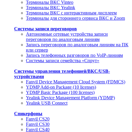
Терминалы ВКС Vinteo
Терминалы ВКС Yealink
Терминалы ВКС с интерактивным дисплеем
Терминалы для стороннего сервиса ВКС и Zoom
Системы записи переговоров
Автономные сетевые устройства записи
переговоров по аналоговым линиям
Запись переговоров по аналоговым линиям на ПК
или сервер
Запись телефонных разговоров по VoIP-линиям
Системы записи семейства «Спрут»
Системы управления телефонией/ВКС/USB-
устройствами
Fanvil Device Management Cloud System (FDMCS)
YDMP Add-on Package (10 licenses)
YDMP Basic Package (100 licenses)
Yealink Device Management Platform (YDMP)
Yealink USB Connect
Спикерфоны
Fanvil CS20
Fanvil CS30
Fanvil CS40