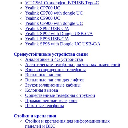
VT CS61 Cпикерфон BT/USB Type-C
Yealink CP700 UC
Yealink CP700 with dongle UC
Yealink CP900 UC
Yealink CP900 with dongle UC
Yealink SP92 USB-C/A
Yealink SP92 with Dongle USB-C/A
Yealink SP96 USB-C/A
Yealink SP96 with Dongle UC USB-C/A
Средоустойчивые устройства связи
Аналоговые и 4G устройства
Асептические телефоны для чистых помещений
Взрывозащищенные телефоны
Вызывные панели
Вызывные панели для лифтов
Звукоизоляционные кабины
Колонны вызова
Общественные телефоны с трубкой
Промышленные телефоны
Шахтные телефоны
Стойки и крепления
Стойки и крепления для информационных
панелей и ВКС