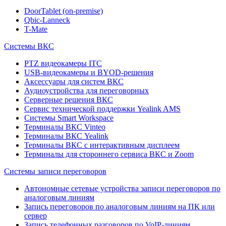
DoorTablet (on-premise)
Qbic-Lanneck
T-Mate
Системы ВКС
PTZ видеокамеры ITC
USB-видеокамеры и BYOD-решения
Аксессуары для систем ВКС
Аудиоустройства для переговорных
Серверные решения ВКС
Сервис технической поддержки Yealink AMS
Системы Smart Workspace
Терминалы ВКС Vinteo
Терминалы ВКС Yealink
Терминалы ВКС с интерактивным дисплеем
Терминалы для стороннего сервиса ВКС и Zoom
Системы записи переговоров
Автономные сетевые устройства записи переговоров по
аналоговым линиям
Запись переговоров по аналоговым линиям на ПК или
сервер
Запись телефонных разговоров по VoIP-линиям