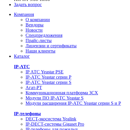
Задать вопрос
Компания
О компании
Вендоры
Новости
Спецпредложения
Прайс-листы
Лицензии и сертификаты
Наши клиенты
Каталог
IP-АТС
IP АТС Yeastar PSE
IP-АТС Yeastar серии P
IP-АТС Yeastar серии S
Агат-РТ
Коммуникационная платформа 3CX
Модули ПО IP-АТС Yeastar S
Модули расширения IP-АТС Yeastar серии S и P
IP-телефоны
DECT-экосистема Yealink
IP-DECT-системы Gigaset Pro
IP-телефоны для пожилых