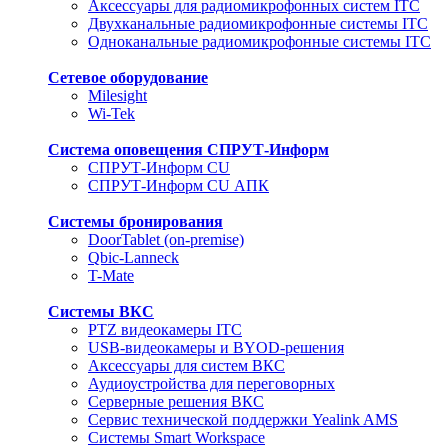
Аксессуары для радиомикрофонных систем ITC
Двухканальные радиомикрофонные системы ITC
Одноканальные радиомикрофонные системы ITC
Сетевое оборудование
Milesight
Wi-Tek
Система оповещения СПРУТ-Информ
СПРУТ-Информ CU
СПРУТ-Информ CU АПК
Системы бронирования
DoorTablet (on-premise)
Qbic-Lanneck
T-Mate
Системы ВКС
PTZ видеокамеры ITC
USB-видеокамеры и BYOD-решения
Аксессуары для систем ВКС
Аудиоустройства для переговорных
Серверные решения ВКС
Сервис технической поддержки Yealink AMS
Системы Smart Workspace