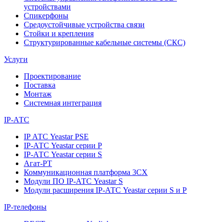
устройствами
Спикерфоны
Средоустойчивые устройства связи
Стойки и крепления
Структурированные кабельные системы (СКС)
Услуги
Проектирование
Поставка
Монтаж
Системная интеграция
IP-АТС
IP АТС Yeastar PSE
IP-АТС Yeastar серии P
IP-АТС Yeastar серии S
Агат-РТ
Коммуникационная платформа 3CX
Модули ПО IP-АТС Yeastar S
Модули расширения IP-АТС Yeastar серии S и P
IP-телефоны