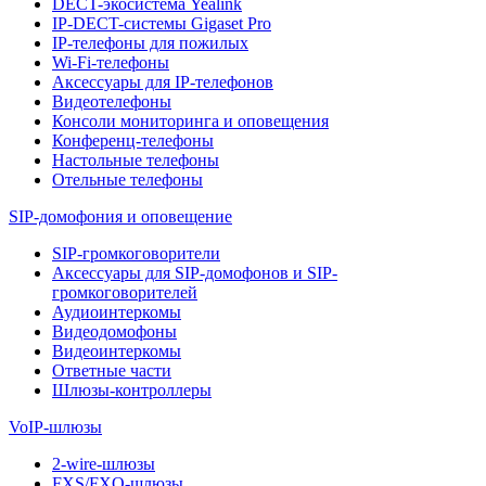
DECT-экосистема Yealink
IP-DECT-системы Gigaset Pro
IP-телефоны для пожилых
Wi-Fi-телефоны
Аксессуары для IP-телефонов
Видеотелефоны
Консоли мониторинга и оповещения
Конференц-телефоны
Настольные телефоны
Отельные телефоны
SIP-домофония и оповещение
SIP-громкоговорители
Аксессуары для SIP-домофонов и SIP-
громкоговорителей
Аудиоинтеркомы
Видеодомофоны
Видеоинтеркомы
Ответные части
Шлюзы-контроллеры
VoIP-шлюзы
2-wire-шлюзы
FXS/FXO-шлюзы