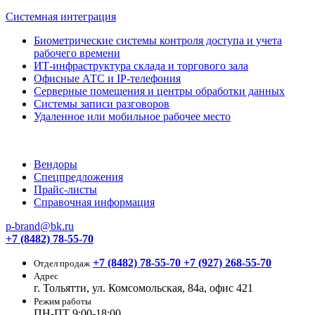
Системная интеграция
Биометрические системы контроля доступа и учета
рабочего времени
ИТ-инфраструктура склада и торгового зала
Офисные АТС и IP-телефония
Серверные помещения и центры обработки данных
Системы записи разговоров
Удаленное или мобильное рабочее место
Вендоры
Спецпредложения
Прайс-листы
Справочная информация
p-brand@bk.ru
+7 (8482) 78-55-70
+7 (8482) 78-55-70
+7 (927) 268-55-70
Отдел продаж
Адрес
г. Тольятти, ул. Комсомольская, 84а, офис 421
Режим работы
ПН-ПТ 9:00-18:00