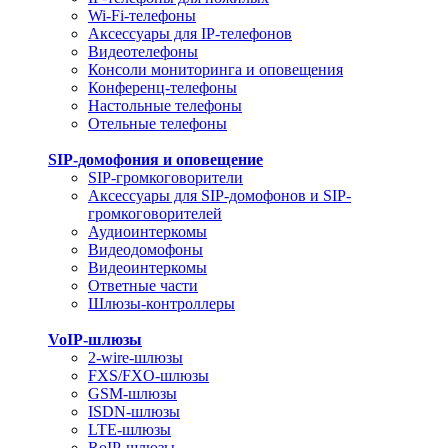
Wi-Fi-телефоны
Аксессуары для IP-телефонов
Видеотелефоны
Консоли мониторинга и оповещения
Конференц-телефоны
Настольные телефоны
Отельные телефоны
SIP-домофония и оповещение
SIP-громкоговорители
Аксессуары для SIP-домофонов и SIP-
громкоговорителей
Аудиоинтеркомы
Видеодомофоны
Видеоинтеркомы
Ответные части
Шлюзы-контроллеры
VoIP-шлюзы
2-wire-шлюзы
FXS/FXO-шлюзы
GSM-шлюзы
ISDN-шлюзы
LTE-шлюзы
RoIP-шлюзы