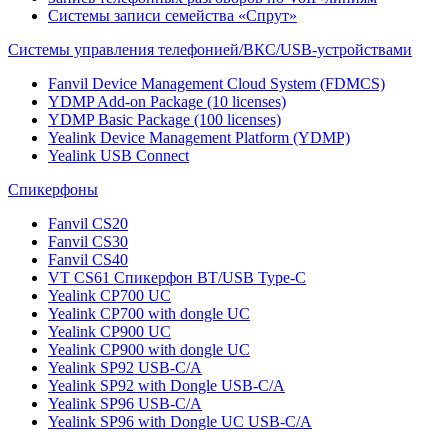
Системы записи семейства «Спрут»
Системы управления телефонией/ВКС/USB-устройствами
Fanvil Device Management Cloud System (FDMCS)
YDMP Add-on Package (10 licenses)
YDMP Basic Package (100 licenses)
Yealink Device Management Platform (YDMP)
Yealink USB Connect
Спикерфоны
Fanvil CS20
Fanvil CS30
Fanvil CS40
VT CS61 Cпикерфон BT/USB Type-C
Yealink CP700 UC
Yealink CP700 with dongle UC
Yealink CP900 UC
Yealink CP900 with dongle UC
Yealink SP92 USB-C/A
Yealink SP92 with Dongle USB-C/A
Yealink SP96 USB-C/A
Yealink SP96 with Dongle UC USB-C/A