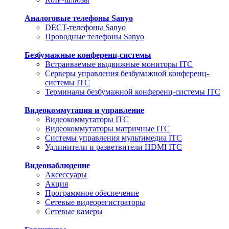
Аналоговые телефоны Sanyo
DECT-телефоны Sanyo
Проводные телефоны Sanyo
Безбумажные конференц-системы
Встраиваемые выдвижные мониторы ITC
Серверы управления безбумажной конференц-
системы ITC
Терминалы безбумажной конференц-системы ITC
Видеокоммутация и управление
Видеокоммутаторы ITC
Видеокоммутаторы матричные ITC
Системы управления мультимедиа ITC
Удлинители и разветвители HDMI ITC
Видеонаблюдение
Аксессуары
Акция
Программное обеспечение
Сетевые видеорегистраторы
Сетевые камеры