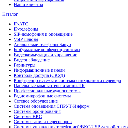
Наши клиенты
Каталог
IP-АТС
IP-телефоны
SIP-домофония и оповещение
VoIP-шлюзы
Аналоговые телефоны Sanyo
Безбумажные конференц-системы
Видеокоммутация и управление
Видеонаблюдение
Гарнитуры
Информационные панели
Контроль доступа (СКУД)
Конференц-системы и системы синхронного перевода
Панельные компьютеры и мини-ПК
Профессиональные аудиосистемы
Радиомикрофонные системы
Сетевое оборудование
Система оповещения СПРУТ-Информ
Системы бронирования
Системы ВКС
Системы записи переговоров
Системы управления телефонией/ВКС/USB-устройствам