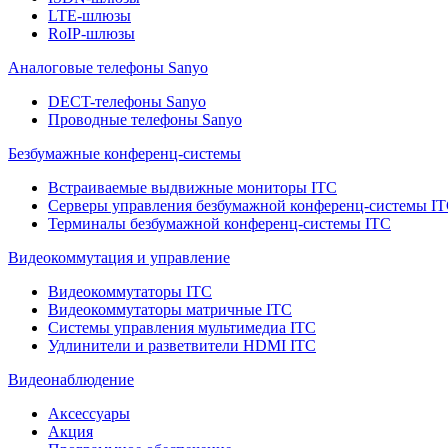
LTE-шлюзы
RoIP-шлюзы
Аналоговые телефоны Sanyo
DECT-телефоны Sanyo
Проводные телефоны Sanyo
Безбумажные конференц-системы
Встраиваемые выдвижные мониторы ITC
Серверы управления безбумажной конференц-системы I
Терминалы безбумажной конференц-системы ITC
Видеокоммутация и управление
Видеокоммутаторы ITC
Видеокоммутаторы матричные ITC
Системы управления мультимедиа ITC
Удлинители и разветвители HDMI ITC
Видеонаблюдение
Аксессуары
Акция