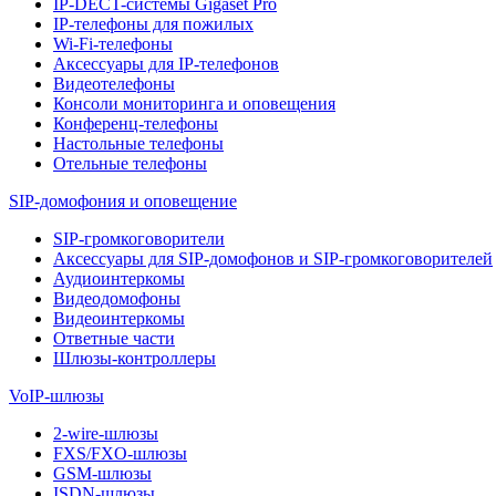
IP-DECT-системы Gigaset Pro
IP-телефоны для пожилых
Wi-Fi-телефоны
Аксессуары для IP-телефонов
Видеотелефоны
Консоли мониторинга и оповещения
Конференц-телефоны
Настольные телефоны
Отельные телефоны
SIP-домофония и оповещение
SIP-громкоговорители
Аксессуары для SIP-домофонов и SIP-громкоговорителей
Аудиоинтеркомы
Видеодомофоны
Видеоинтеркомы
Ответные части
Шлюзы-контроллеры
VoIP-шлюзы
2-wire-шлюзы
FXS/FXO-шлюзы
GSM-шлюзы
ISDN-шлюзы