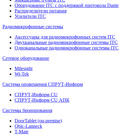
Оборудование ITC с поддержкой протокола Dante
Распределители питания
Усилители ITC
Радиомикрофонные системы
Аксессуары для радиомикрофонных систем ITC
Двухканальные радиомикрофонные системы ITC
Одноканальные радиомикрофонные системы ITC
Сетевое оборудование
Milesight
Wi-Tek
Система оповещения СПРУТ-Информ
СПРУТ-Информ CU
СПРУТ-Информ CU АПК
Системы бронирования
DoorTablet (on-premise)
Qbic-Lanneck
T-Mate