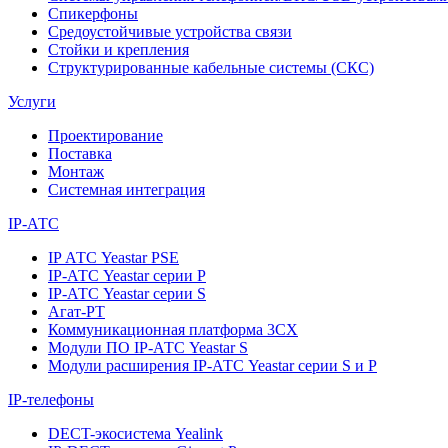
Спикерфоны
Средоустойчивые устройства связи
Стойки и крепления
Структурированные кабельные системы (СКС)
Услуги
Проектирование
Поставка
Монтаж
Системная интеграция
IP-АТС
IP АТС Yeastar PSE
IP-АТС Yeastar серии P
IP-АТС Yeastar серии S
Агат-РТ
Коммуникационная платформа 3CX
Модули ПО IP-АТС Yeastar S
Модули расширения IP-АТС Yeastar серии S и P
IP-телефоны
DECT-экосистема Yealink